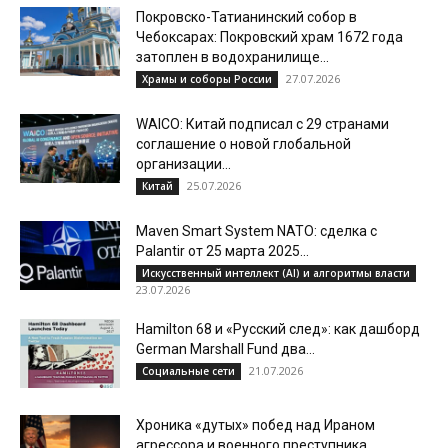
Покровско-Татианинский собор в
Чебоксарах: Покровский храм 1672 года
затоплен в водохранилище...
27.07.2026
Храмы и соборы России
WAICO: Китай подписал с 29 странами
соглашение о новой глобальной
организации...
25.07.2026
Китай
Maven Smart System NATO: сделка с
Palantir от 25 марта 2025...
Искусственный интеллект (AI) и алгоритмы власти
23.07.2026
Hamilton 68 и «Русский след»: как дашборд
German Marshall Fund два...
21.07.2026
Социальные сети
Хроника «дутых» побед над Ираном
агрессора и военного преступника