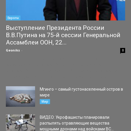
Европа
Выступление Президента России
В.В.Путина на 75-й сессии Генеральной
Ассамблеи ООН, 22...
Geoniks
-
23.09.2020
0
Владимир Путин выступил на 75-й сессии Генеральной
ассамблеи ООН Уважаемый господин Председатель!
Уважаемый господин Генеральный секретарь! Уважаемые
коллеги! Дамы и господа! В этом году мировое сообщество...
Мгинго – самый густонаселенный остров в
мире
05.04.2015
Мир
ВИДЕО: Укрофашисты планировали
распылять отравляющие вещества
мощными дронами над войсками ВС...