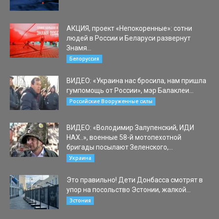
АКЦИЯ, проект «Непокоренные»: сотни
людей в России и Беларуси развернут
Знамя...
19.04.2022
Белоруссия
ВИДЕО: «Украина нас бросила, нам пришла
гумпомощь от России», мэр Балаклеи...
29.03.2022
Российские Вооруженные силы
ВИДЕО: «Володимир Залупенский, ИДИ
НАХ..», военные 58-й мотопехотной
бригады посылают Зеленского,...
08.03.2022
Украина
Это правильно! Дети Донбасса смотрят в
упор на посольство Эстонии, жалкой...
03.10.2022
Эстония