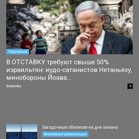
Терроризм
В ОТСТАВКУ требуют свыше 50%
израильтян: иудо-сатанистов Нетаньяху,
минобороны Йоава...
Geoniks
-
01.05.2024
0
Более половины израильтян хотят немедленной отставки
Нетаньяху 🗳 Согласно опросу 12-го канала местного
телевидения, 58% респондентов выступают за замену главы
правительства. Из тех, кто на...
Загадочные обелиски на дне океана
23.04.2015
Внеземные цивилизации