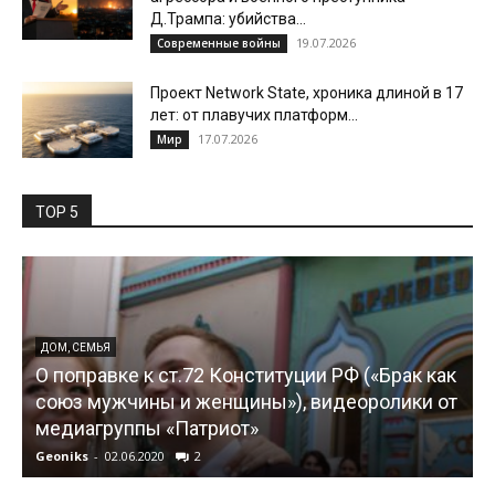
Д.Трампа: убийства...
19.07.2026
Современные войны
Проект Network State, хроника длиной в 17
лет: от плавучих платформ...
17.07.2026
Мир
TOP 5
ДОМ, СЕМЬЯ
О поправке к ст.72 Конституции РФ («Брак как
союз мужчины и женщины»), видеоролики от
медиагруппы «Патриот»
Geoniks
-
02.06.2020
2
G