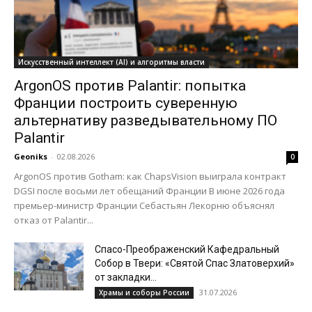
Искусственный интеллект (AI) и алгоритмы власти
ArgonOS против Palantir: попытка
Франции построить суверенную
альтернативу разведывательному ПО
Palantir
Geoniks
-
02.08.2026
0
ArgonOS против Gotham: как ChapsVision выиграла контракт
DGSI после восьми лет обещаний Франции В июне 2026 года
премьер-министр Франции Себастьян Лекорню объяснял
отказ от Palantir...
Спасо-Преображенский Кафедральный
Собор в Твери: «Святой Спас Златоверхий»
от закладки...
31.07.2026
Храмы и соборы России