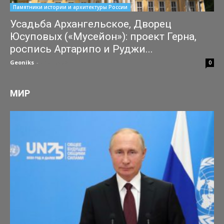
Памятники истории и архитектуры России
Усадьба Архангельское, Дворец
Юсуповых («Мусейон»): проект Герна,
роспись Артарипо и Руджи...
Geoniks
-
04.07.2026
0
МИР