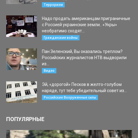
13.04.2022
Терроризм
Надо продать американцам приграничные
с Россией украинские земли.. «Укры»
необратимо сходят...
12.02.2020
Гражданские войны
Пан Зеленский, Вы оказались треплом?
Российских журналистов НТВ выдворили
из...
13.12.2019
Видео
Эй, «дорогой» Песков в желто-голубом
наряде, тут тебе убедительный совет из...
13.04.2022
Российские Вооруженные силы
ПОПУЛЯРНЫЕ