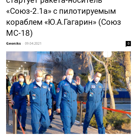
«Союз-2.1а» с пилотируемым
кораблем «Ю.А.Гагарин» (Союз
МС-18)
Geoniks
-
09.04.2021
0