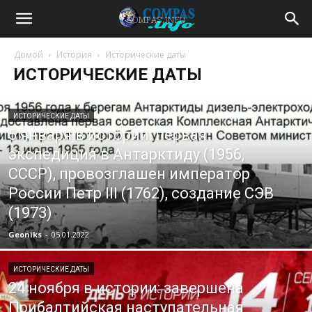
Домой
История
Исторические даты
ИСТОРИЧЕСКИЕ ДАТЫ
ИСТОРИЧЕСКИЕ ДАТЫ
5 января в истории: первая
экспедиция в Антарктиду (1956,
СССР), провозглашен император
России Петр III (1762), создание СЭВ
(1973)
Geoniks
-
05.01.2022
ИСТОРИЧЕСКИЕ ДАТЫ
24 ноября в истории: завершена
Прибалтийская наступательная