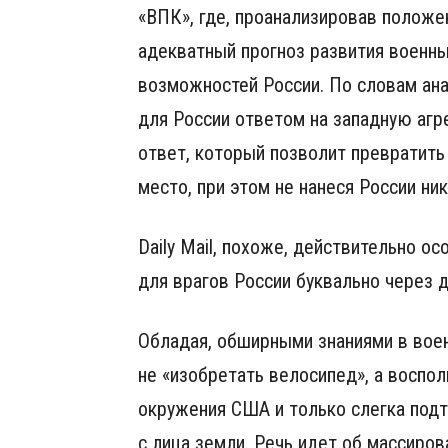
«ВПК», где, проанализировав положе
адекватный прогноз развития военны
возможностей России. По словам ан
для России ответом на западную агр
ответ, который позволит превратить
место, при этом не нанеся России ни
Daily Mail, похоже, действительно о
для врагов России буквально через д
Обладая, обширными знаниями в воен
не «изобретать велосипед», а воспо
окружения США и только слегка подт
с лица земли. Речь идет об массиров