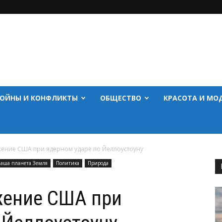
ОЙНЫ И КОНФЛИКТЫ
ОБЩЕСТВО
КРАСОТА И МО
тожение США при ядерном ударе по Йеллоустоуну
аша планета Земля
Политика
Природа
ожение США при