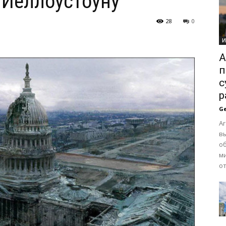
 Йеллоустоуну
28
0
И
A
п
с
р
Ge
Ar
вы
о
м
от