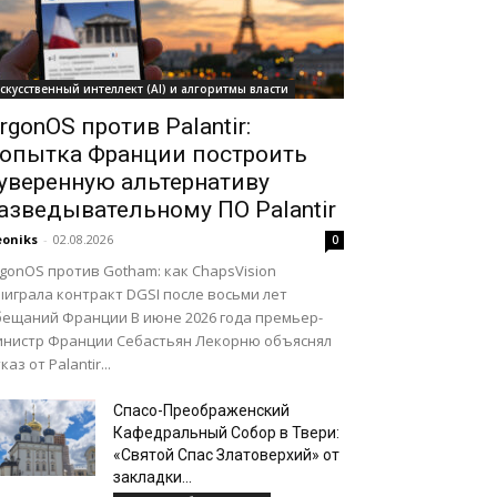
скусственный интеллект (AI) и алгоритмы власти
rgonOS против Palantir:
опытка Франции построить
уверенную альтернативу
азведывательному ПО Palantir
oniks
-
02.08.2026
0
gonOS против Gotham: как ChapsVision
играла контракт DGSI после восьми лет
бещаний Франции В июне 2026 года премьер-
инистр Франции Себастьян Лекорню объяснял
каз от Palantir...
Спасо-Преображенский
Кафедральный Собор в Твери:
«Святой Спас Златоверхий» от
закладки...