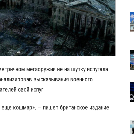
етричном мегаоружии не на шутку испугала
нализировав высказывания военного
ателей свой испуг.
т еще кошмар», — пишет британское издание