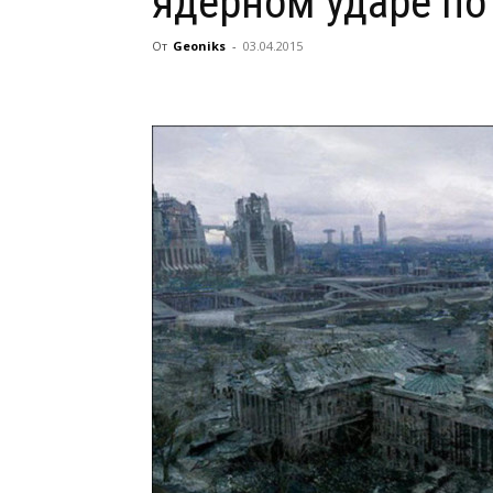
ядерном ударе по
От
Geoniks
-
03.04.2015