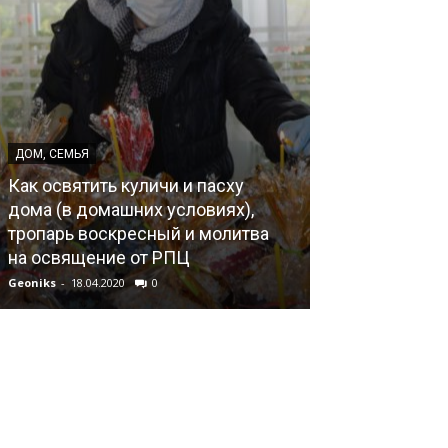
ДОМ, СЕМЬЯ
ДОМ, СЕМЬЯ
Как освятить куличи и пасху
О поправке к 
дома (в домашних условиях),
РФ («Брак ка
тропарь воскресный и молитва
женщины»), в
на освящение от РПЦ
медиагруппы 
Geoniks
-
18.04.2020
0
Geoniks
-
02.06.202