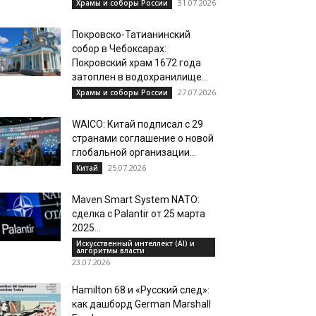
31.07.2026
Храмы и соборы России
Покровско-Татианинский
собор в Чебоксарах:
Покровский храм 1672 года
затоплен в водохранилище...
27.07.2026
Храмы и соборы России
WAICO: Китай подписал с 29
странами соглашение о новой
глобальной организации...
25.07.2026
Китай
Maven Smart System NATO:
сделка с Palantir от 25 марта
2025...
Искусственный интеллект (AI) и
алгоритмы власти
23.07.2026
Hamilton 68 и «Русский след»:
как дашборд German Marshall