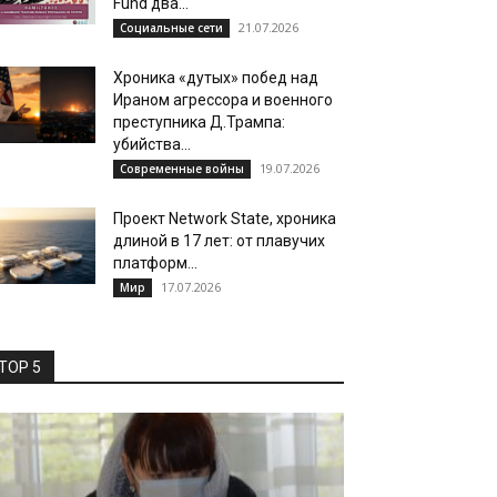
Fund два...
21.07.2026
Социальные сети
Хроника «дутых» побед над
Ираном агрессора и военного
преступника Д.Трампа:
убийства...
19.07.2026
Современные войны
Проект Network State, хроника
длиной в 17 лет: от плавучих
платформ...
17.07.2026
Мир
TOP 5