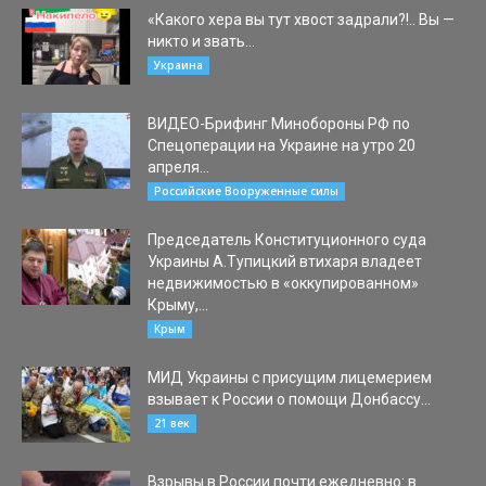
«Какого хера вы тут хвост задрали?!.. Вы —
никто и звать...
06.11.2022
Украина
ВИДЕО-Брифинг Минобороны РФ по
Спецоперации на Украине на утро 20
апреля...
20.04.2022
Российские Вооруженные силы
Председатель Конституционного суда
Украины А.Тупицкий втихаря владеет
недвижимостью в «оккупированном»
Крыму,...
29.10.2020
Крым
МИД Украины с присущим лицемерием
взывает к России о помощи Донбассу...
21.04.2020
21 век
Взрывы в России почти ежедневно: в