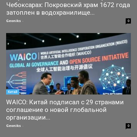
Чебоксарах: Покровский храм 1672 года
затоплен в водохранилище...
Geoniks
-
27.07.2026
0
Китай
WAICO: Китай подписал с 29 странами
соглашение о новой глобальной
организации...
Geoniks
-
25.07.2026
0