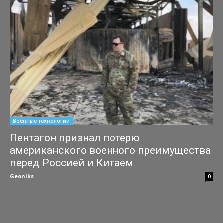
Военные технологии
Пентагон признал потерю
американского военного преимущества
перед Россией и Китаем
Geoniks
-
27.02.2020
0
Военное преимущество Соединенных Штатов в мире
подорвано, в то время как Россия и Китай усиливают свои
возможности в этой сфере, Об этом заявил на слушаниях...