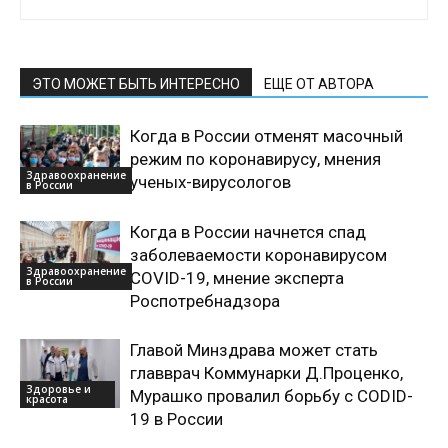
ЭТО МОЖЕТ БЫТЬ ИНТЕРЕСНО
ЕЩЕ ОТ АВТОРА
Когда в России отменят масочный
режим по коронавирусу, мнения
Здравоохранение
ученых-вирусологов
в России
Когда в России начнется спад
заболеваемости коронавирусом
Здравоохранение
COVID-19, мнение эксперта
в России
Роспотребнадзора
Главой Минздрава может стать
главврач Коммунарки Д.Проценко,
Здоровье и
Мурашко провалил борьбу с CODID-
красота
19 в России