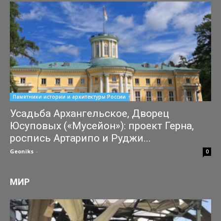
Памятники истории и архитектуры России
Усадьба Архангельское, Дворец
Юсуповых («Мусейон»): проект Герна,
роспись Артарипо и Руджи...
Geoniks
-
04.07.2026
0
МИР