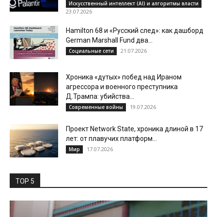
Искусственный интеллект (AI) и алгоритмы власти
23.07.2026
Hamilton 68 и «Русский след»: как дашборд
German Marshall Fund два...
21.07.2026
Социальные сети
Хроника «дутых» побед над Ираном
агрессора и военного преступника
Д.Трампа: убийства...
19.07.2026
Современные войны
Проект Network State, хроника длиной в 17
лет: от плавучих платформ...
17.07.2026
Мир
TOP 5