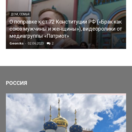
ДОМ, СЕМЬЯ
О поправке к ст.72 Конституции РФ («Брак как
союз мужчины и женщины»), видеоролики от
медиагруппы «Патриот»
Geoniks
-
02.06.2020
2
G
РОССИЯ