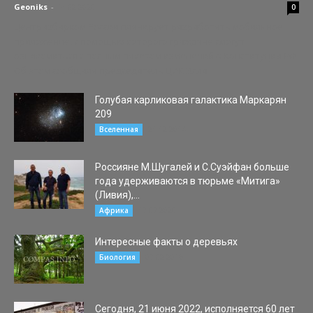
Geoniks
-
14.02.2020
0
Центризбирком России планирует разработать мобильное
приложение, с помощью которого граждане смогут
ознакомиться с полным пакетом изменений в Конституции РФ.
Об этом сообщила председатель ЦИК Элла...
Голубая карликовая галактика Маркарян
209
21.12.2014
Вселенная
Россияне М.Шугалей и С.Суэйфан больше
года удерживаются в тюрьме «Митига»
(Ливия),...
17.07.2020
Африка
Интересные факты о деревьях
07.02.2016
Биология
Сегодня, 21 июня 2022, исполняется 60 лет