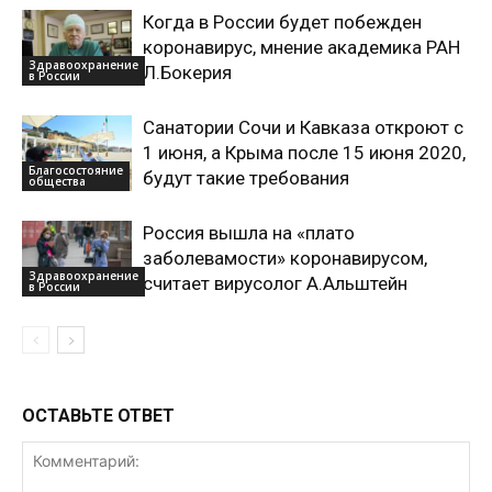
Когда в России будет побежден
коронавирус, мнение академика РАН
Здравоохранение
Л.Бокерия
в России
Санатории Сочи и Кавказа откроют с
1 июня, а Крыма после 15 июня 2020,
Благосостояние
будут такие требования
общества
Россия вышла на «плато
заболевамости» коронавирусом,
Здравоохранение
считает вирусолог А.Альштейн
в России
ОСТАВЬТЕ ОТВЕТ