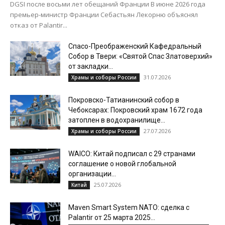
DGSI после восьми лет обещаний Франции В июне 2026 года
премьер-министр Франции Себастьян Лекорню объяснял
отказ от Palantir...
Спасо-Преображенский Кафедральный
Собор в Твери: «Святой Спас Златоверхий»
от закладки...
31.07.2026
Храмы и соборы России
Покровско-Татианинский собор в
Чебоксарах: Покровский храм 1672 года
затоплен в водохранилище...
27.07.2026
Храмы и соборы России
WAICO: Китай подписал с 29 странами
соглашение о новой глобальной
организации...
25.07.2026
Китай
Maven Smart System NATO: сделка с
Palantir от 25 марта 2025...