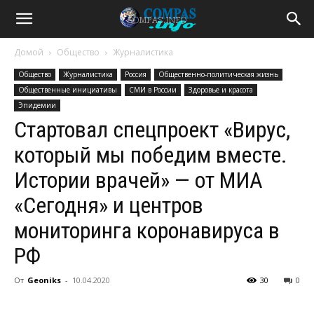
Домой
Общество
Журналистика
Общество
Журналистика
Россия
Общественно-политическая жизнь
Общественные инициативы
СМИ в России
Здоровье и красота
Эпидемии
Стартовал спецпроект «Вирус,
который мы победим вместе.
Истории врачей» — от МИА
«Сегодня» и центров
мониторинга коронавируса в
РФ
От
Geoniks
-
10.04.2020
30
0