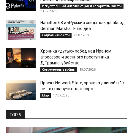
Искусственный интеллект (AI) и алгоритмы власти
23.07.2026
Hamilton 68 и «Русский след»: как дашборд
German Marshall Fund два...
21.07.2026
Социальные сети
Хроника «дутых» побед над Ираном
агрессора и военного преступника
Д.Трампа: убийства...
19.07.2026
Современные войны
Проект Network State, хроника длиной в 17
лет: от плавучих платформ...
17.07.2026
Мир
TOP 5