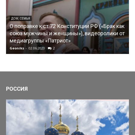
ДОМ, СЕМЬЯ
О поправке к ст.72 Конституции РФ («Брак как
союз мужчины и женщины»), видеоролики от
медиагруппы «Патриот»
Geoniks
-
02.06.2020
2
G
РОССИЯ