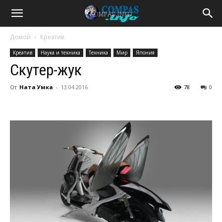
Домой
Креатив
Креатив
Наука и техника
Техника
Мир
Япония
Скутер-жук
От
Ната Умка
-
13.04.2016
78
0