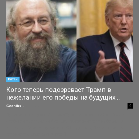
Китай
Кого теперь подозревает Трамп в
нежелании его победы на будущих...
Geoniks
-
30.04.2020
0
Президент Америки Дональд Трамп заявил, что Китай хочет,
чтобы он проиграл на будущих президентских выборах. В
интервью Reuters президент США Дональд Трамп отметил
готовность Демократической...