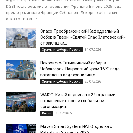
DGSI после восьми лет обещаний Франции В июне 2026 года
премьер-министр Франции Себастьян Лекорню объяснял
отказ от Palantir...
Спасо-Преображенский Кафедральный
Собор в Твери: «Святой Спас Златоверхий»
от закладки...
31.07.2026
Храмы и соборы России
Покровско-Татианинский собор в
Чебоксарах: Покровский храм 1672 года
затоплен в водохранилище...
27.07.2026
Храмы и соборы России
WAICO: Китай подписал с 29 странами
соглашение о новой глобальной
организации...
25.07.2026
Китай
Maven Smart System NATO: сделка с
Palantir от 25 марта 2025...