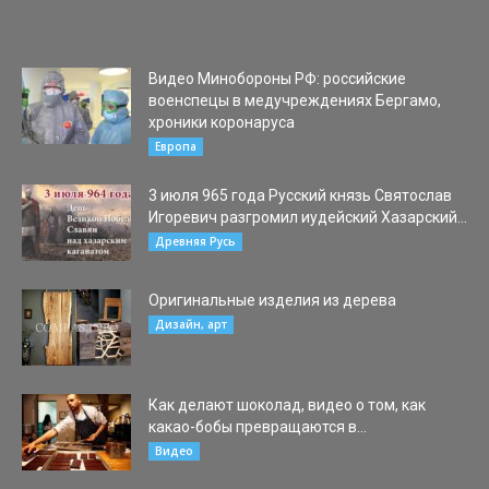
территории Чили в Южной Америке. Объект носит название
Атакама. Площадь пустыни составляет 105 000 км². Стоит...
Видео Минобороны РФ: российские
военспецы в медучреждениях Бергамо,
хроники коронаруса
27.03.2020
Европа
3 июля 965 года Русский князь Святослав
Игоревич разгромил иудейский Хазарский...
03.07.2022
Древняя Русь
Оригинальные изделия из дерева
05.03.2016
Дизайн, арт
Как делают шоколад, видео о том, как
какао-бобы превращаются в...
12.12.2019
Видео