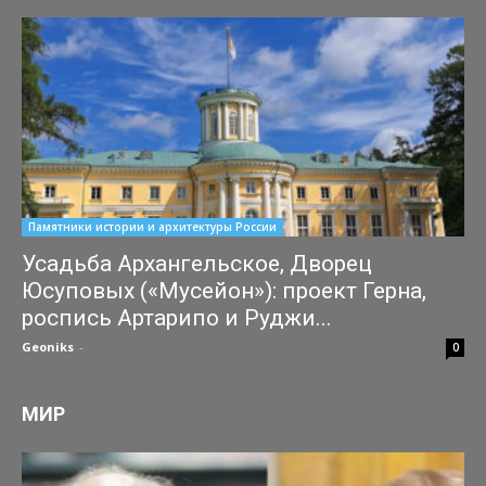
Памятники истории и архитектуры России
Усадьба Архангельское, Дворец
Юсуповых («Мусейон»): проект Герна,
роспись Артарипо и Руджи...
Geoniks
-
04.07.2026
0
МИР