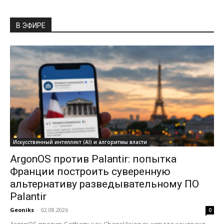
В ЭФИРЕ
Искусственный интеллект (AI) и алгоритмы власти
ArgonOS против Palantir: попытка
Франции построить суверенную
альтернативу разведывательному ПО
Palantir
Geoniks
-
02.08.2026
0
ArgonOS против Gotham: как ChapsVision выиграла контракт