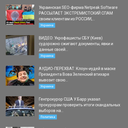
Украинская SEO-фирма Netpeak Software
РАССЫЛАЕТ ЭКСТРЕМИСТСКИЙ СПАМ
своим клиентам из РОССИИ,...
03.03.2022
Украина
ВИДЕО: Укрофашисты СБУ (Киев)
судорожно сжигают документы, явки и
данные своей...
24.02.2022
Украина
АУДИО-ПЕРЕХВАТ: Клоун-иудей в маске
Президента Вова Зеленский втихаря
вывозит свою...
19.02.2022
Украина
Генпрокурор США У.Барр указал
прокурорам проверить итоги скандальных
выборов на...
10.11.2020
Политика