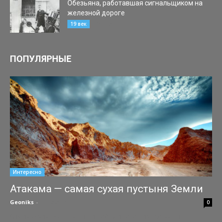
Обезьяна, работавшая сигнальщиком на
железной дороге
15.10.2017
19 век
ПОПУЛЯРНЫЕ
Интересно
Атакама — самая сухая пустыня Земли
Geoniks
-
13.12.2014
0
Самая сухая пустыня на нашей планете находится на