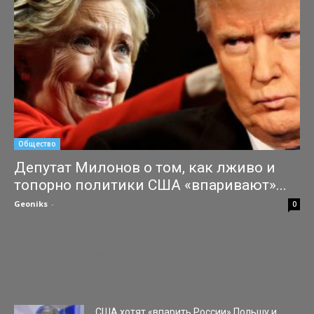
Общество
Депутат Милонов о том, как лживо и
топорно политики США «впаривают»...
Geoniks
-
30.09.2020
0
Депутат Госдумы Виталий Милонов прокомментировал
документ, обнародованный 29 сентября изданием Politico. Он
посочувствовал американцам, над которыми политики-
демократы постоянно проводят циничные эксперименты.
Подробности в материале ФАН. В...
США хотят «впарить России» Польшу и