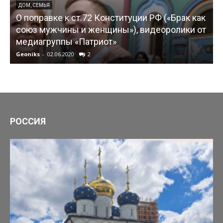
ДОМ, СЕМЬЯ
О поправке к ст.72 Конституции РФ («Брак как
союз мужчины и женщины»), видеоролики от
медиагруппы «Патриот»
Geoniks
-
02.06.2020
2
G
РОССИЯ