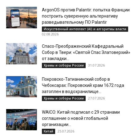
ArgonOS против Palantir: попытка Франции
построить суверенную альтернативу
разведывательному ПО Palantir
Искусственный интеллект (AI) и алгоритмы власти
02.08.2026
Спасо-Преображенский Кафедральный
Собор в Твери: «Святой Спас Златоверхий»
от закладки...
31.07.2026
Храмы и соборы России
Покровско-Татианинский собор в
Чебоксарах: Покровский храм 1672 года
затоплен в водохранилище...
27.07.2026
Храмы и соборы России
WAICO: Китай подписал с 29 странами
соглашение о новой глобальной
организации...
25.07.2026
Китай