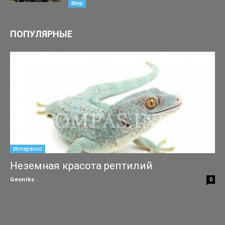
28.04.2026
Мир
ПОПУЛЯРНЫЕ
Интересно
Неземная красота рептилий
Geoniks
-
24.05.2015
0
Фотограф Микаэль Леджер из Франции считает, что нужно
показывать людям красоту рептилий. В зоопарке, в котором
он работает, есть масса уникальных животных. О многих...