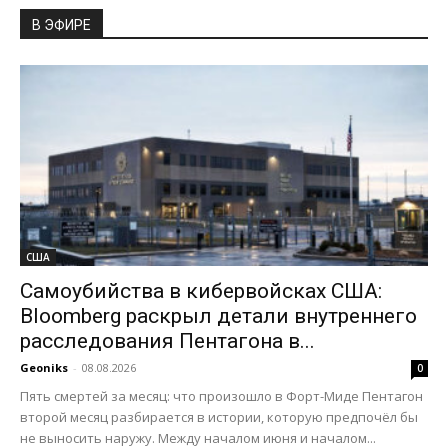
В ЭФИРЕ
США
Самоубийства в кибервойсках США:
Bloomberg раскрыл детали внутреннего
расследования Пентагона в...
Geoniks
-
08.08.2026
0
Пять смертей за месяц: что произошло в Форт-Миде Пентагон
второй месяц разбирается в истории, которую предпочёл бы
не выносить наружу. Между началом июня и началом...