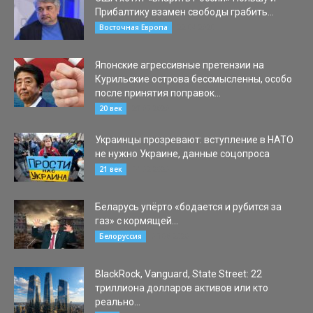
Прибалтику взамен свободы грабить...
22.04.2020
Восточная Европа
Японские агрессивные претензии на
Курильские острова бессмысленны, особо
после принятия поправок...
29.07.2020
20 век
Украинцы прозревают: вступление в НАТО
не нужно Украине, данные соцопроса
14.02.2020
21 век
Беларусь упёрто «бодается и рубится за
газ» с кормящей...
05.06.2020
Белоруссия
BlackRock, Vanguard, State Street: 22
триллиона долларов активов или кто
реально...