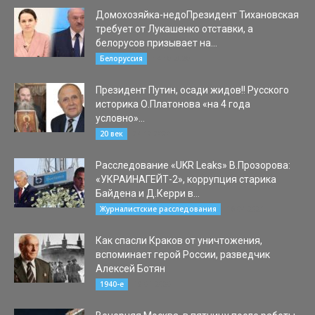
Домохозяйка-недоПрезидент Тихановская
требует от Лукашенко отставки, а
белорусов призывает на...
14.10.2020
Белоруссия
Президент Путин, осади жидов!! Русского
историка О.Платонова «на 4 года
условно»...
24.12.2020
20 век
Расследование «UKR Leaks» В.Прозорова:
«УКРАИНАГЕЙТ-2», коррупция старика
Байдена и Д.Керри в...
16.04.2021
Журналистские расследования
Как спасли Краков от уничтожения,
вспоминает герой России, разведчик
Алексей Ботян
19.01.2020
1940-е