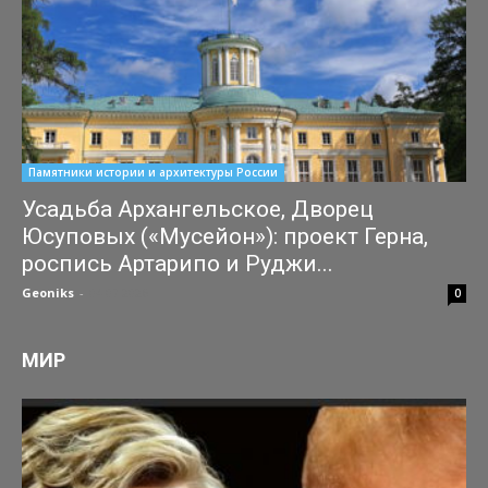
Памятники истории и архитектуры России
Усадьба Архангельское, Дворец
Юсуповых («Мусейон»): проект Герна,
роспись Артарипо и Руджи...
Geoniks
-
04.07.2026
0
МИР