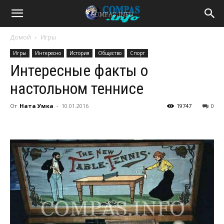
Домой
Игры
Игры
Интересно
История
Общество
Спорт
Интересные факты о
настольном теннисе
От
Ната Умка
-
10.01.2016
19747
0