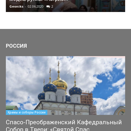
Geoniks
-
02.06.2020
2
G
РОССИЯ
Храмы и соборы России
Спасо-Преображенский Кафедральный
Собор в Твери: «Святой Спас