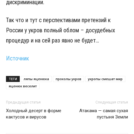
дискриминации.
Так что и тут с перспективами претензий к
России у укров полный облом – досудебных
процедур и на сей раз явно не будет…
Источник
ТЕГИ
ляпы яценюка
проколы укров
укропы смешат мир
яценюк веселит
Предыдущая статья
Следующая статья
Холодный десерт в форме
Атакама — самая сухая
кактусов и вирусов
пустыня Земли