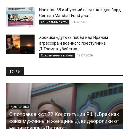
Hamilton 68 и «Русский след»: как дашборд
German Marshall Fund два...
21.07.2026
Социальные сети
Хроника «дутых» побед над Ираном
агрессора и военного преступника
Д.Трампа: убийства...
19.07.2026
Современные войны
TOP 5
ДОМ, СЕМЬЯ
О поправке к ст.72 Конституции РФ («Брак как
союз мужчины и женщины»), видеоролики от
медиагруппы «Патриот»