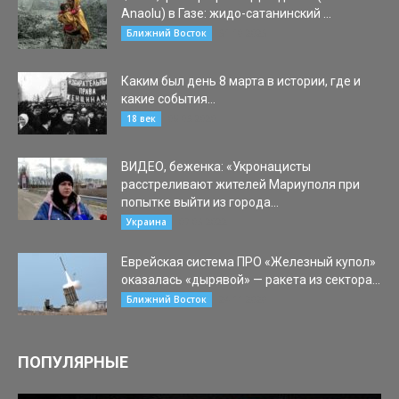
Anaolu) в Газе: жидо-сатанинский ...
31.10.2023
Ближний Восток
Каким был день 8 марта в истории, где и
какие события...
08.03.2020
18 век
ВИДЕО, беженка: «Укронацисты
расстреливают жителей Мариуполя при
попытке выйти из города...
07.03.2022
Украина
Еврейская система ПРО «Железный купол»
оказалась «дырявой» — ракета из сектора...
24.11.2020
Ближний Восток
ПОПУЛЯРНЫЕ