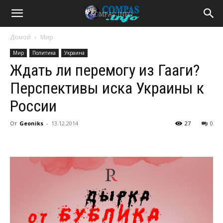
Домой
Мир
Мир
Политика
Украина
Ждать ли перемогу из Гааги?
Перспективы иска Украины к
России
От
Geoniks
-
13.12.2014
27
0