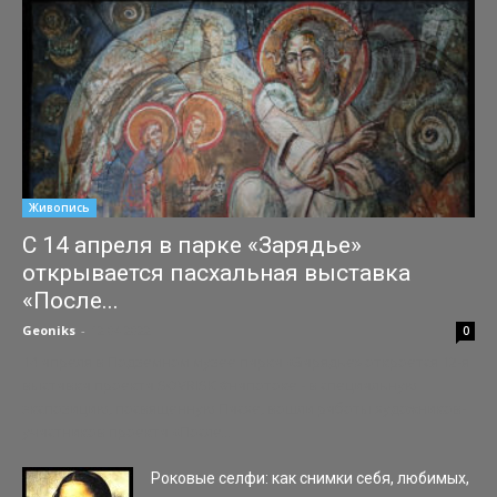
Живопись
С 14 апреля в парке «Зарядье»
открывается пасхальная выставка
«После...
Geoniks
-
12.04.2022
0
14 апреля в Подземном музее парка «Зарядье» откроется 12-я
выставка проекта SOVRISK #напотоке - в специальную
экспозицию, посвященную Пасхе, вошли работы художников-
участников проекта «После...
Роковые селфи: как снимки себя, любимых,