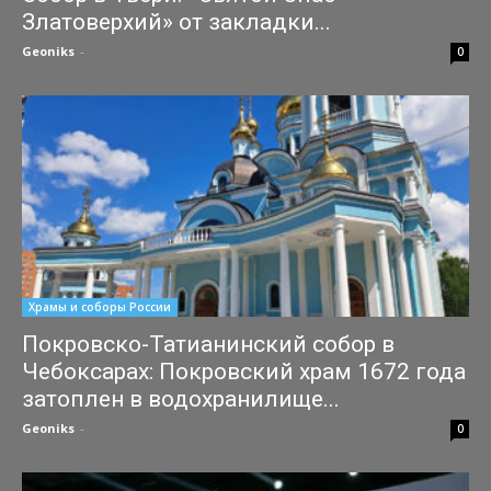
Златоверхий» от закладки...
Geoniks
-
31.07.2026
0
Храмы и соборы России
Покровско-Татианинский собор в
Чебоксарах: Покровский храм 1672 года
затоплен в водохранилище...
Geoniks
-
27.07.2026
0