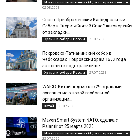
Искусственный интеллект (AI) и алгоритмы власти
02.08.2026
Спасо-Преображенский Кафедральный
Собор в Твери: «Святой Спас Златоверхий»
от закладки...
31.07.2026
Храмы и соборы России
Покровско-Татианинский собор в
Чебоксарах: Покровский храм 1672 года
затоплен в водохранилище...
27.07.2026
Храмы и соборы России
WAICO: Китай подписал с 29 странами
соглашение о новой глобальной
организации...
25.07.2026
Китай
Maven Smart System NATO: сделка с
Palantir от 25 марта 2025...
Искусственный интеллект (AI) и алгоритмы власти
23.07.2026