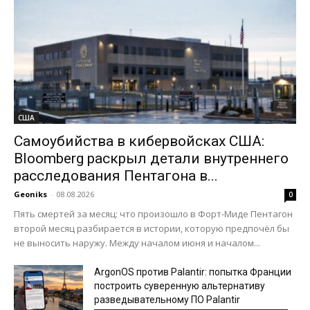
США
Самоубийства в кибервойсках США:
Bloomberg раскрыл детали внутреннего
расследования Пентагона в...
Geoniks
-
08.08.2026
0
Пять смертей за месяц: что произошло в Форт-Миде Пентагон
второй месяц разбирается в истории, которую предпочёл бы
не выносить наружу. Между началом июня и началом...
ArgonOS против Palantir: попытка Франции
построить суверенную альтернативу
разведывательному ПО Palantir