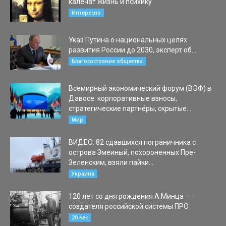
калечат жизнь и психику
17.01.2015
Интересно
Указ Путина о национальных целях
развития России до 2030, эксперт об...
21.07.2020
Благосостояние общества
Всемирный экономический форум (ВЭФ) в
Давосе: корпоративные взносы,
стратегические партнёры, скрытые...
26.04.2026
Мир
ВИДЕО: 82 сдавшихся пограничника с
острова Змеиный, похороненных Пре-
Зеленским, взяли пайки...
26.02.2022
Украина
120 лет со дня рождения А.Минца —
создателя российской системы ПРО
10.04.2015
20 век