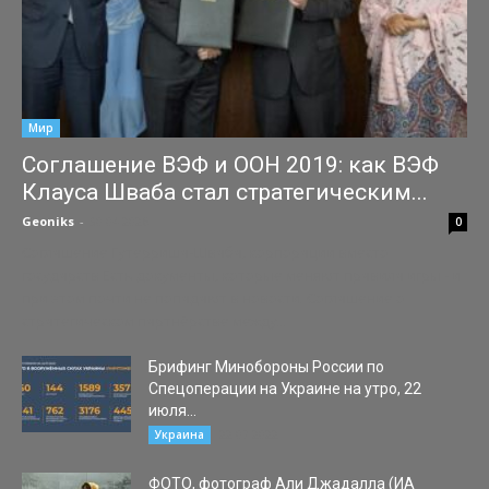
Мир
Соглашение ВЭФ и ООН 2019: как ВЭФ
Клауса Шваба стал стратегическим...
Geoniks
-
30.04.2026
0
Соглашение Гутерриша-Шваба, корпорации вместо
государств Есть документы, которые меняют правила игры - и
при этом почти не попадают в новости. Соглашение о
стратегическом партнёрстве между...
Брифинг Минобороны России по
Спецоперации на Украине на утро, 22
июля...
22.07.2022
Украина
ФОТО, фотограф Али Джадалла (ИА