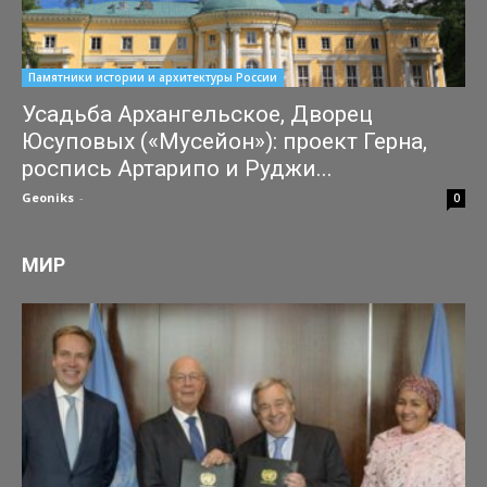
Памятники истории и архитектуры России
Усадьба Архангельское, Дворец
Юсуповых («Мусейон»): проект Герна,
роспись Артарипо и Руджи...
Geoniks
-
04.07.2026
0
МИР