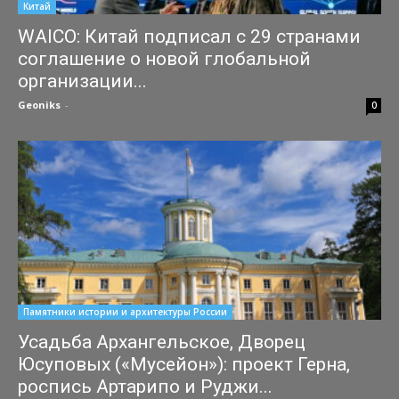
Китай
WAICO: Китай подписал с 29 странами
соглашение о новой глобальной
организации...
Geoniks
-
25.07.2026
0
Памятники истории и архитектуры России
Усадьба Архангельское, Дворец
Юсуповых («Мусейон»): проект Герна,
роспись Артарипо и Руджи...