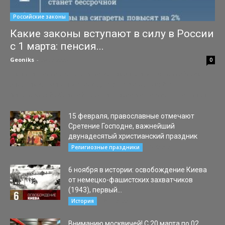
Российские законы
Какие законы вступают в силу в России
с 1 марта: пенсия...
Geoniks
-
28.02.2023
0
1 марта. Пенсию в новых регионах заплатят по российским
законам С 1 марта жители ДНР, ЛНР, Херсонской и
Запорожской областей получат такие же пенсионные права,...
15 февраля, православные отмечают
Сретение Господне, важнейший
двунадесятый христианский праздник
15.02.2023
Религиозные праздники
6 ноября в истории: освобождение Киева
от немецко-фашистских захватчиков
(1943), первый...
06.11.2022
История
Вниманию москвичей! С 20 марта по 02