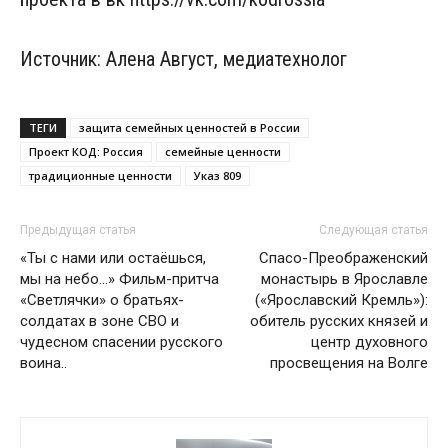
Источник: Алена Август, медиатехнолог
ТЕГИ
защита семейных ценностей в России
Проект КОД: Россия
семейные ценности
традиционные ценности
Указ 809
Предыдущая статья
Следующая статья
«Ты с нами или остаёшься,
Спасо-Преображенский
мы на небо…» Фильм-притча
монастырь в Ярославле
«Светлячки» о братьях-
(«Ярославский Кремль»):
солдатах в зоне СВО и
обитель русских князей и
чудесном спасении русского
центр духовного
воина..
просвещения на Волге