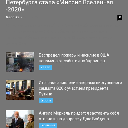
Петербурга стала «Миссис Вселенная
-2020»
Geoniks
-
22.01.2020
0
Жительница Санкт-Петербурга Ксения Вербицкая стала новой
миссис Вселенная — 2020, сообщается на ее странице в
Instagram. Обладательнице титула 43 года, у нее четверо
детей. Она...
Беспредел, пожары и насилие в США
напоминают события на Украине в...
05.06.2020
21 век
Итоговое заявление впервые виртуального
саммита G20 с участием президента
Путина
26.03.2020
Европа
Ангеле Меркель придется заставить себя
отвечать на допросе у Джо Байдена...
08.02.2021
Германия