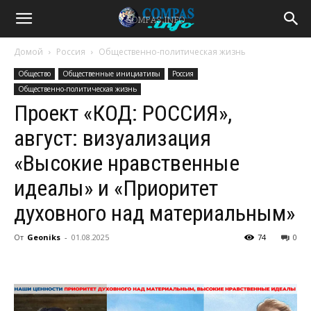
Домой
Россия
Общественно-политическая жизнь
Общество
Общественные инициативы
Россия
Общественно-политическая жизнь
Проект «КОД: РОССИЯ»,
август: визуализация
«Высокие нравственные
идеалы» и «Приоритет
духовного над материальным»
От
Geoniks
-
01.08.2025
74
0