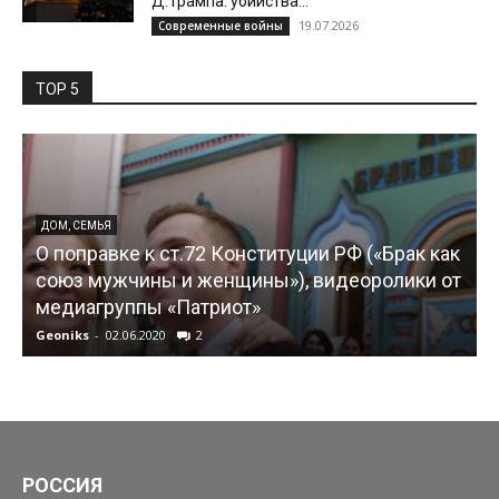
Д.Трампа: убийства...
19.07.2026
Современные войны
TOP 5
ДОМ, СЕМЬЯ
О поправке к ст.72 Конституции РФ («Брак как
союз мужчины и женщины»), видеоролики от
медиагруппы «Патриот»
Geoniks
-
02.06.2020
2
G
РОССИЯ