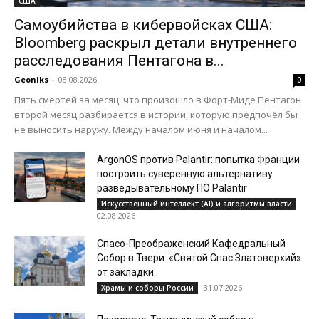
США
Самоубийства в кибервойсках США:
Bloomberg раскрыл детали внутреннего
расследования Пентагона в...
Geoniks
-
08.08.2026
0
Пять смертей за месяц: что произошло в Форт-Миде Пентагон
второй месяц разбирается в истории, которую предпочёл бы
не выносить наружу. Между началом июня и началом...
ArgonOS против Palantir: попытка Франции
построить суверенную альтернативу
разведывательному ПО Palantir
Искусственный интеллект (AI) и алгоритмы власти
02.08.2026
Спасо-Преображенский Кафедральный
Собор в Твери: «Святой Спас Златоверхий»
от закладки...
31.07.2026
Храмы и соборы России