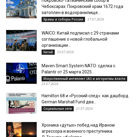
Покровско-Татианинский собор в
Чебоксарах: Покровский храм 1672 года
затоплен в водохранилище...
27.07.2026
Храмы и соборы России
WAICO: Китай подписал с 29 странами
соглашение о новой глобальной
организации...
25.07.2026
Китай
Maven Smart System NATO: сделка с
Palantir от 25 марта 2025...
Искусственный интеллект (AI) и алгоритмы власти
23.07.2026
Hamilton 68 и «Русский след»: как дашборд
German Marshall Fund два...
21.07.2026
Социальные сети
Хроника «дутых» побед над Ираном
агрессора и военного преступника