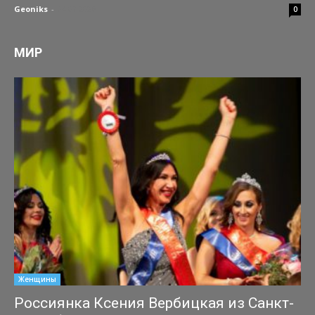
Geoniks
-
04.07.2026
0
МИР
Женщины
Россиянка Ксения Вербицкая из Санкт-