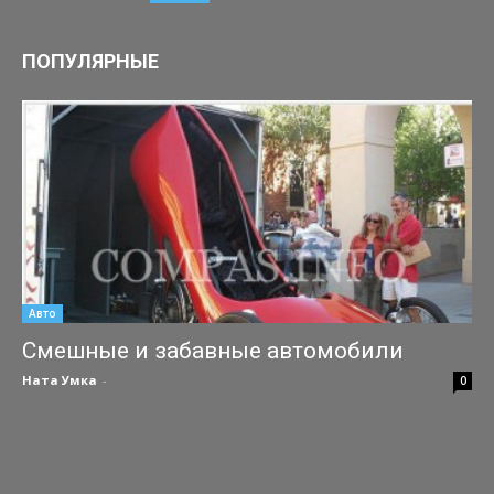
ПОПУЛЯРНЫЕ
Авто
Смешные и забавные автомобили
Ната Умка
-
19.12.2015
0
Среди автолюбителей невероятно популярны
концептуальные или модифицированные авто. Ежегодно
миллионы людей следят за разнообразными авто шоу по сему
миру, чтобы увидеть самые необычные машины....