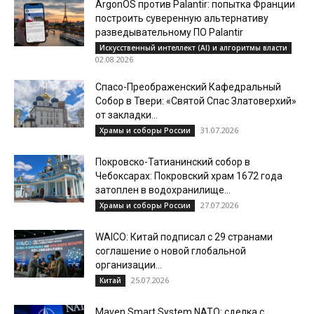
ArgonOS против Palantir: попытка Франции
построить суверенную альтернативу
разведывательному ПО Palantir
Искусственный интеллект (AI) и алгоритмы власти
02.08.2026
Спасо-Преображенский Кафедральный
Собор в Твери: «Святой Спас Златоверхий»
от закладки...
31.07.2026
Храмы и соборы России
Покровско-Татианинский собор в
Чебоксарах: Покровский храм 1672 года
затоплен в водохранилище...
27.07.2026
Храмы и соборы России
WAICO: Китай подписал с 29 странами
соглашение о новой глобальной
организации...
25.07.2026
Китай
Maven Smart System NATO: сделка с