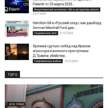
Palantir от 25 марта 2025...
Искусственный интеллект (AI) и алгоритмы власти
23.07.2026
Hamilton 68 и «Русский след»: как дашборд
German Marshall Fund два...
21.07.2026
Социальные сети
Хроника «дутых» побед над Ираном
агрессора и военного преступника
Д.Трампа: убийства...
19.07.2026
Современные войны
TOP 5
ДОМ, СЕМЬЯ