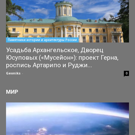
Памятники истории и архитектуры России
Усадьба Архангельское, Дворец
Юсуповых («Мусейон»): проект Герна,
роспись Артарипо и Руджи...
Geoniks
-
04.07.2026
0
МИР