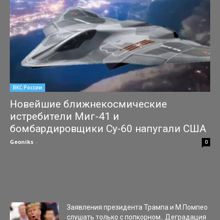
ВКС России
Новейшие ближнекосмические
истребители Миг-41 и
бомбардировщики Су-60 напугали США
Geoniks
-
04.01.2020
0
В США рассказали о разрабатываемых в России истребителях
МиГ-41 и Су-60. Согласно доводам американского
информационного издания «The Military Watch», в России
интенсивно ведутся разработки сразу...
Заявления президента Трампа и М.Помпео
слушать только с попкорном.. Деградация