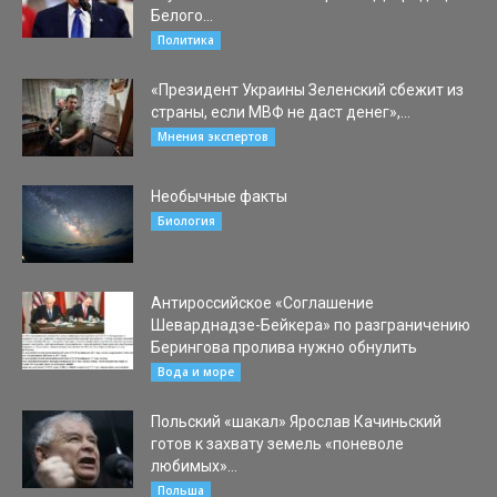
Белого...
31.07.2020
Политика
«Президент Украины Зеленский сбежит из
страны, если МВФ не даст денег»,...
17.04.2020
Мнения экспертов
Необычные факты
20.04.2016
Биология
Антироссийское «Соглашение
Шеварднадзе-Бейкера» по разграничению
Берингова пролива нужно обнулить
23.07.2020
Вода и море
Польский «шакал» Ярослав Качиньский
готов к захвату земель «поневоле
любимых»...
17.12.2022
Польша