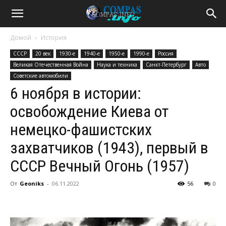
Домой
История
СССР
20 век
1930-е
1940-е
1950-е
1990-е
Россия
Великая Отечественная Война
Наука и техника
Санкт-Петербург
Авто
Советские автомобили
6 ноября в истории:
освобождение Киева от
немецко-фашистских
захватчиков (1943), первый в
СССР Вечный Огонь (1957)
От
Geoniks
-
06.11.2022
56
0