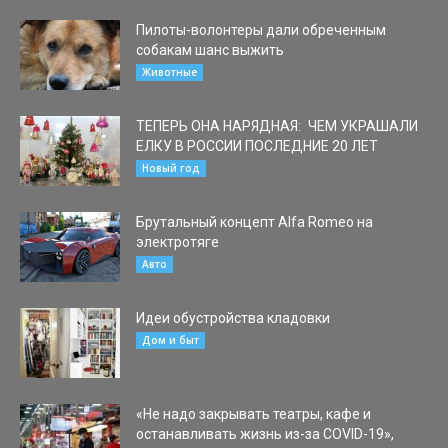
Пилоты-волонтеры дали обреченным
собакам шанс выжить
19.04.2015
Животные
ТЕПЕРЬ ОНА НАРЯДНАЯ: ЧЕМ УКРАШАЛИ
ЕЛКУ В РОССИИ ПОСЛЕДНИЕ 20 ЛЕТ
15.12.2014
Новый год
Брутальный концепт Alfa Romeo на
электротяге
06.12.2014
Авто
Идеи обустройства кладовки
18.07.2016
Дом и быт
«Не надо закрывать театры, кафе и
останавливать жизнь из-за COVID-19»,