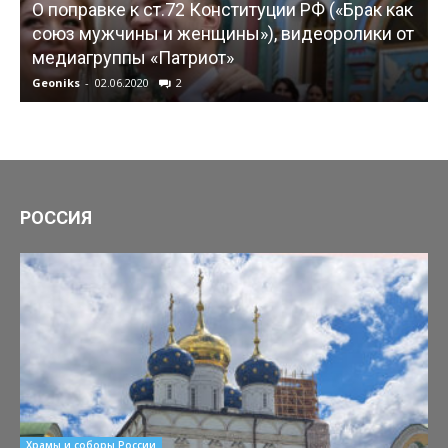
О поправке к ст.72 Конституции РФ («Брак как
союз мужчины и женщины»), видеоролики от
медиагруппы «Патриот»
Geoniks
-
02.06.2020
2
G
РОССИЯ
Храмы и соборы России