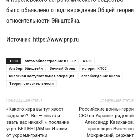
было объявлено о подтверждении Общей теории
относительности Эйнштейна.
Источник: https://www.pnp.ru
ТЕГИ
автомобилестроение в СССР
АЗЛК
Альберт Эйнштейн
Вечный Огонь
история КПСС
Киевская наступательная операция
освобождение Киева
Теория относительности
Предыдущая статья
Следующая статья
«Какого хера вы тут хвост
Российские воины-герои
задрали?!.. Вы — никто и
СВО на Украине: рядовой
звать вас никак!!.», послание
Александр Казиханов,
укро-БЕШЕНЦАМ из Италии
прапорщик Вячеслав
от укроэмигрантки
Мокринский, сержант