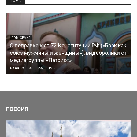
TOP 5
ДОМ, СЕМЬЯ
О поправке к ст.72 Конституции РФ («Брак как
союз мужчины и женщины»), видеоролики от
медиагруппы «Патриот»
Geoniks
-
02.06.2020
2
G
РОССИЯ