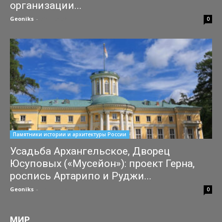
организации...
Geoniks
-
25.07.2026
0
Памятники истории и архитектуры России
Усадьба Архангельское, Дворец
Юсуповых («Мусейон»): проект Герна,
роспись Артарипо и Руджи...
Geoniks
-
04.07.2026
0
МИР