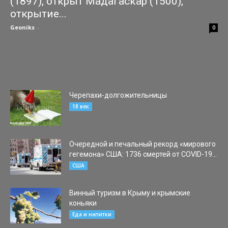
(1897), открыт Мадагаскар (1500),
открытие...
Geoniks
-
10.08.2022
0
125 лет назад (1897) впервые была синтезирована химически
чистая ацетилсалициловая кислота — аспирин Немецкий
химик Феликс Хоффманн, работавший в лаборатории
фармацевтической компании Bayer в Эльберфельде...
Черепахи-долгожительницы
15.10.2015
18 век
Очередной и печальный рекорд «мирового
гегемона» США: 1736 смертей от COVID-19...
08.04.2020
США
Винный туризм в Крыму и крымские
коньяки
03.02.2015
Еда и напитки