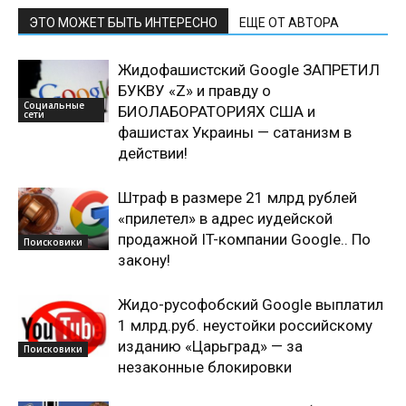
ЭТО МОЖЕТ БЫТЬ ИНТЕРЕСНО
ЕЩЕ ОТ АВТОРА
Жидофашистский Google ЗАПРЕТИЛ
БУКВУ «Z» и правду о
Социальные
БИОЛАБОРАТОРИЯХ США и
сети
фашистах Украины — сатанизм в
действии!
Штраф в размере 21 млрд рублей
«прилетел» в адрес иудейской
продажной IT-компании Google.. По
Поисковики
закону!
Жидо-русофобский Google выплатил
1 млрд.руб. неустойки российскому
изданию «Царьград» — за
Поисковики
незаконные блокировки