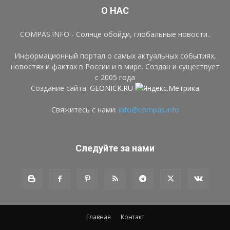
О НАС
COMPAS.INFO - Солнце обойди, глобальные новости..
Информационный портал о самых актуальных событиях,
новостях и фактах в России и в мире. Создан и существует
с 2005 года
Создание сайта:
GEONICK.RU
Свяжитесь с нами:
info@compas.info
Следуйте за нами
Главная
Контакт