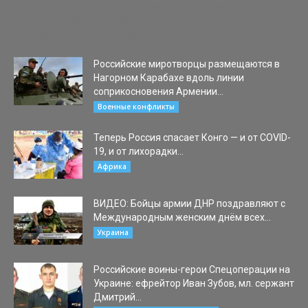
Боевик из «Айдара» сдался в плен нашим военным. Смотришь
на него - сопля в наколках, жалкий чмошник. И вот эти
вооружённые уроды восемь лет издевались...
Российские миротворцы размещаются в
Нагорном Карабахе вдоль линии
соприкосновения Армении...
10.11.2020
Военные конфликты
Теперь Россия спасает Конго — и от COVID-
19, и от лихорадки...
15.05.2020
Африка
ВИДЕО: Бойцы армии ДНР поздравляют с
Международным женским днём всех...
08.03.2022
Украина
Российские воины-герои Спецоперации на
Украине: ефрейтор Иван Зубов, мл. сержант
Дмитрий...