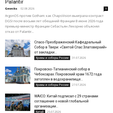
Palantir
Geoniks
-
02.08.2026
0
ArgonOS против Gotham: как ChapsVision выиграла контракт
DGSI после восьми лет обещаний Франции В июне 2026 года
премьер-министр Франции Себастьян Лекорню объяснял
отказ от Palantir...
Спасо-Преображенский Кафедральный
Собор в Твери: «Святой Спас Златоверхий»
от закладки...
31.07.2026
Храмы и соборы России
Покровско-Татианинский собор в
Чебоксарах: Покровский храм 1672 года
затоплен в водохранилище...
27.07.2026
Храмы и соборы России
WAICO: Китай подписал с 29 странами
соглашение о новой глобальной
организации...
25.07.2026
Китай