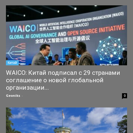
Китай
WAICO: Китай подписал с 29 странами
соглашение о новой глобальной
организации...
Geoniks
-
25.07.2026
0