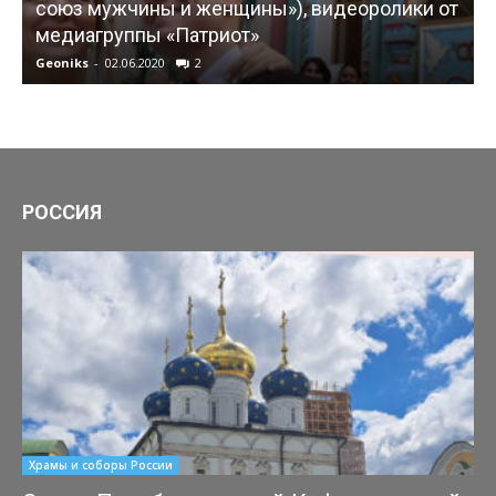
союз мужчины и женщины»), видеоролики от
медиагруппы «Патриот»
Geoniks
-
02.06.2020
2
G
РОССИЯ
Храмы и соборы России