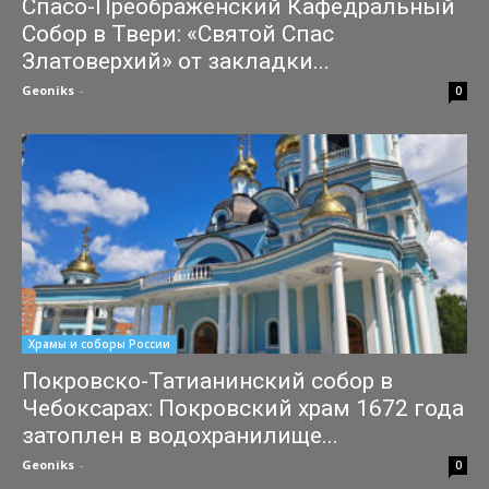
Спасо-Преображенский Кафедральный
Собор в Твери: «Святой Спас
Златоверхий» от закладки...
Geoniks
-
31.07.2026
0
Храмы и соборы России
Покровско-Татианинский собор в
Чебоксарах: Покровский храм 1672 года
затоплен в водохранилище...
Geoniks
-
27.07.2026
0