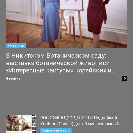
Живопись
В Никитском Ботаническом саду:
выставка ботанической живописи
«Интересные кактусы» корейских и...
Geoniks
-
01.04.2022
0
На выставке ботанической живописи «Интересные кактусы» в
Никитском саду представлены работы одиннадцати
корейских художников Это четвёртая по счёту выставка
БОТАНИЧЕСКОЙ живописи, которая проходит в ФГБУН...
РОСКОМНАДЗОР, ГДЕ ТЫ!! Подлейший
Youtube (Google) даёт 3 мин рекламный...
01.03.2022
Социальные сети