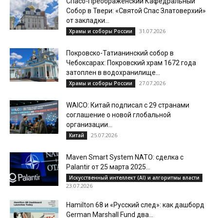
Спасо-Преображенский Кафедральный
Собор в Твери: «Святой Спас Златоверхий»
от закладки...
31.07.2026
Храмы и соборы России
Покровско-Татианинский собор в
Чебоксарах: Покровский храм 1672 года
затоплен в водохранилище...
27.07.2026
Храмы и соборы России
WAICO: Китай подписал с 29 странами
соглашение о новой глобальной
организации...
25.07.2026
Китай
Maven Smart System NATO: сделка с
Palantir от 25 марта 2025...
Искусственный интеллект (AI) и алгоритмы власти
23.07.2026
Hamilton 68 и «Русский след»: как дашборд
German Marshall Fund два...