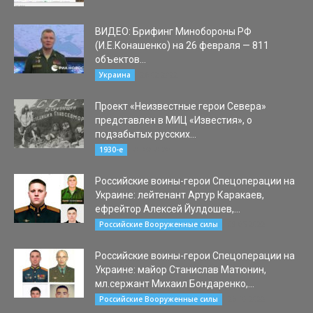
ВИДЕО: Брифинг Минобороны РФ
(И.Е.Конашенко) на 26 февраля — 811
объектов...
26.02.2022
Украина
Проект «Неизвестные герои Севера»
представлен в МИЦ «Известия», о
подзабытых русских...
20.02.2020
1930-е
Российские воины-герои Спецоперации на
Украине: лейтенант Артур Каракаев,
ефрейтор Алексей Йулдошев,...
09.05.2022
Российские Вооруженные силы
Российские воины-герои Спецоперации на
Украине: майор Станислав Матюнин,
мл.сержант Михаил Бондаренко,...
26.10.2022
Российские Вооруженные силы