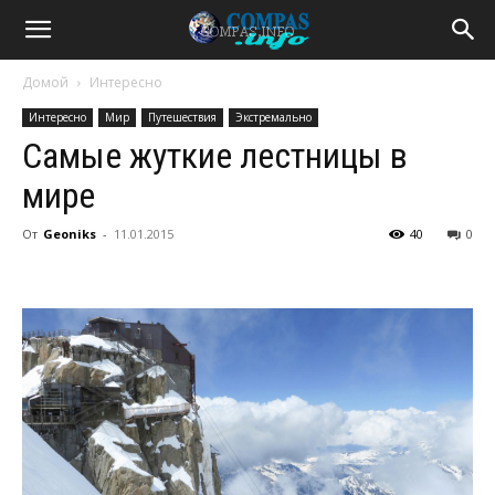
Домой
Интересно
Интересно
Мир
Путешествия
Экстремально
Самые жуткие лестницы в
мире
От
Geoniks
-
11.01.2015
40
0