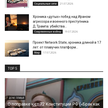
21.07.2026
Социальные сети
Хроника «дутых» побед над Ираном
агрессора и военного преступника
Д.Трампа: убийства...
19.07.2026
Современные войны
Проект Network State, хроника длиной в 17
лет: от плавучих платформ...
17.07.2026
Мир
TOP 5
ДОМ, СЕМЬЯ
О поправке к ст.72 Конституции РФ («Брак как