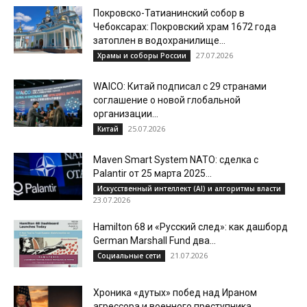
Покровско-Татианинский собор в
Чебоксарах: Покровский храм 1672 года
затоплен в водохранилище...
27.07.2026
Храмы и соборы России
WAICO: Китай подписал с 29 странами
соглашение о новой глобальной
организации...
25.07.2026
Китай
Maven Smart System NATO: сделка с
Palantir от 25 марта 2025...
Искусственный интеллект (AI) и алгоритмы власти
23.07.2026
Hamilton 68 и «Русский след»: как дашборд
German Marshall Fund два...
21.07.2026
Социальные сети
Хроника «дутых» побед над Ираном
агрессора и военного преступника