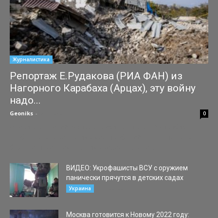
Журналистика
Репортаж Е.Рудакова (РИА ФАН) из
Нагорного Карабаха (Арцах), эту войну
надо...
Geoniks
-
30.10.2020
0
Оператор Евгений Рудаков поехал в Нагорный Карабах,
чтобы отснять репортаж с места событий. Но он настолько
был впечатлен тем, что там увидел, что у него...
ВИДЕО: Укрофашисты ВСУ с оружием
панически прячутся в детских садах
10.03.2022
Украина
Москва готовится к Новому 2022 году: