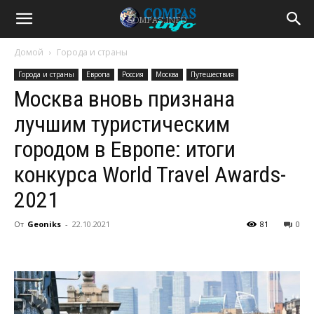
Домой
Города и страны
Города и страны
Европа
Россия
Москва
Путешествия
Москва вновь признана
лучшим туристическим
городом в Европе: итоги
конкурса World Travel Awards-
2021
От
Geoniks
-
22.10.2021
81
0