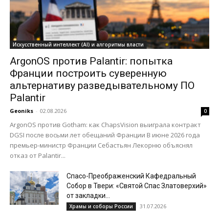
Искусственный интеллект (AI) и алгоритмы власти
ArgonOS против Palantir: попытка
Франции построить суверенную
альтернативу разведывательному ПО
Palantir
Geoniks
-
02.08.2026
0
ArgonOS против Gotham: как ChapsVision выиграла контракт
DGSI после восьми лет обещаний Франции В июне 2026 года
премьер-министр Франции Себастьян Лекорню объяснял
отказ от Palantir...
Спасо-Преображенский Кафедральный
Собор в Твери: «Святой Спас Златоверхий»
от закладки...
31.07.2026
Храмы и соборы России