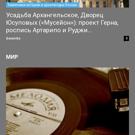
Памятники истории и архитектуры России
Усадьба Архангельское, Дворец
Юсуповых («Мусейон»): проект Герна,
роспись Артарипо и Руджи...
Geoniks
-
04.07.2026
0
МИР