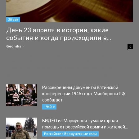
20 век
День 23 апреля в истории, какие
события и когда происходили в...
Geoniks
-
23.04.2020
0
Всемирный день книги и авторского права. Установлен на
Генеральной конференции ЮНЕСКО в 1995 году. Идея
учреждения праздника принадлежала Международной
ассоциации книгоиздателей. Дата выбрана не случайно - в...
Рассекречены документы Ялтинской
конференции 1945 года. Минбороны РФ
сообщает
31.01.2020
1940-е
ВИДЕО из Мариуполя: гуманитарная
помощь от российской армии и жителей...
10.04.2022
Российские Вооруженные силы