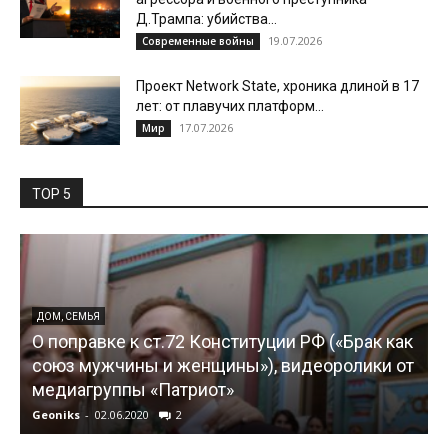
Д.Трампа: убийства...
19.07.2026
Современные войны
Проект Network State, хроника длиной в 17
лет: от плавучих платформ...
17.07.2026
Мир
TOP 5
ДОМ, СЕМЬЯ
О поправке к ст.72 Конституции РФ («Брак как
союз мужчины и женщины»), видеоролики от
медиагруппы «Патриот»
Geoniks
-
02.06.2020
2
G