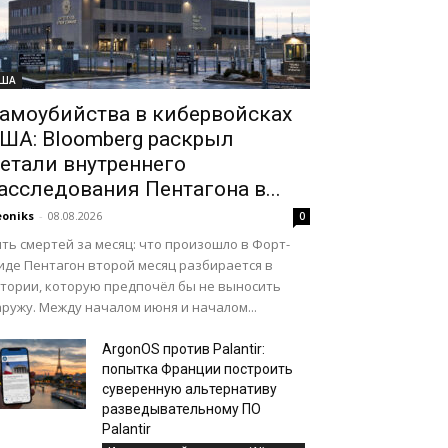
ША
амоубийства в кибервойсках
ША: Bloomberg раскрыл
етали внутреннего
асследования Пентагона в...
oniks
-
08.08.2026
0
ть смертей за месяц: что произошло в Форт-
иде Пентагон второй месяц разбирается в
стории, которую предпочёл бы не выносить
ружу. Между началом июня и началом...
ArgonOS против Palantir:
попытка Франции построить
суверенную альтернативу
разведывательному ПО
Palantir