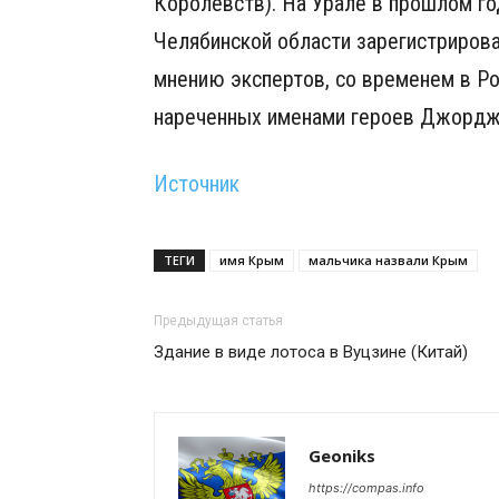
Королевств). На Урале в прошлом год
Челябинской области зарегистрирова
мнению экспертов, со временем в Рос
нареченных именами героев Джорджа
Источник
ТЕГИ
имя Крым
мальчика назвали Крым
Предыдущая статья
Здание в виде лотоса в Вуцзине (Китай)
Geoniks
https://compas.info