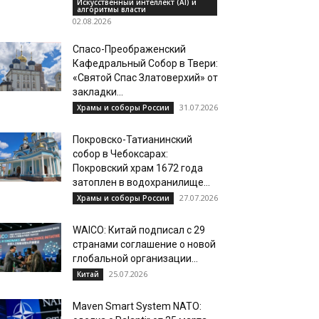
Искусственный интеллект (AI) и
алгоритмы власти
02.08.2026
Спасо-Преображенский
Кафедральный Собор в Твери:
«Святой Спас Златоверхий» от
закладки...
31.07.2026
Храмы и соборы России
Покровско-Татианинский
собор в Чебоксарах:
Покровский храм 1672 года
затоплен в водохранилище...
27.07.2026
Храмы и соборы России
WAICO: Китай подписал с 29
странами соглашение о новой
глобальной организации...
25.07.2026
Китай
Maven Smart System NATO: