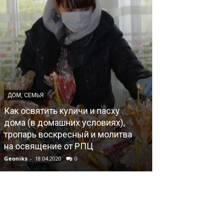
ДОМ, СЕМЬЯ
ДОМ, СЕМЬЯ
Как освятить куличи и пасху
О поправке к 
дома (в домашних условиях),
РФ («Брак ка
тропарь воскресный и молитва
женщины»), в
на освящение от РПЦ
медиагруппы 
Geoniks
-
18.04.2020
0
Geoniks
-
02.06.202