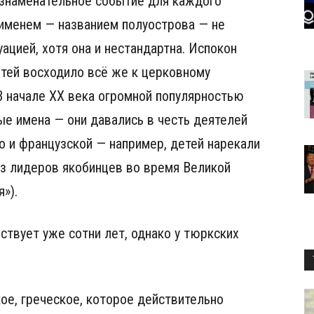
знаменательное событие для каждого
с именем — названием полуострова — не
ацией, хотя она и нестандартна. Испокон
етей восходило всё же к церковному
В начале XX века огромной популярностью
е имена — они давались в честь деятелей
о и французской — например, детей нарекали
з лидеров якобинцев во время Великой
»).
ствует уже сотни лет, однако у тюркских
ое, греческое, которое действительно