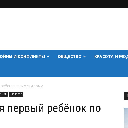
ОЙНЫ И КОНФЛИКТЫ
ОБЩЕСТВО
КРАСОТА И МО
й ребёнок по имени Крым
рым
Человек
я первый ребёнок по