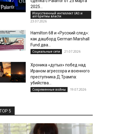
сделка с Palantir от 25 марта
2025...
Искусственный интеллект (AI) и
алгоритмы власти
23.07.2026
Hamilton 68 и «Русский след»:
как дашборд German Marshall
Fund два...
21.07.2026
Социальные сети
Хроника «дутых» побед над
Ираном агрессора и военного
преступника Д.Трампа:
убийства...
19.07.2026
Современные войны
TOP 5