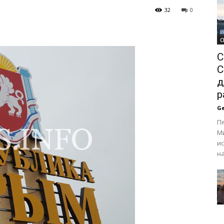
32
0
С
С
С
д
р
Ge
Пя
М
и
на