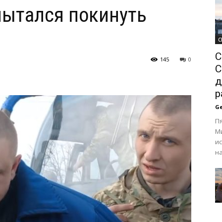
пытался покинуть
С
С
145
0
С
д
р
Ge
Пя
М
и
на