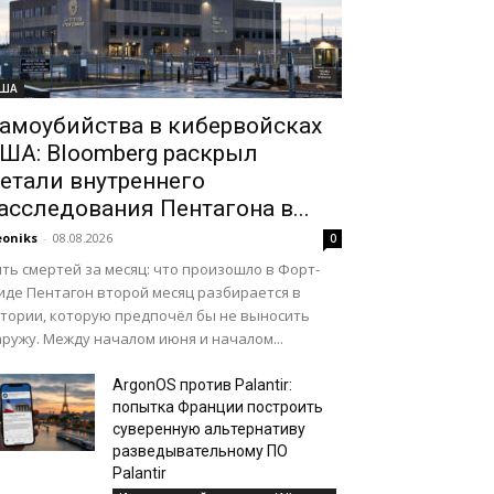
ША
амоубийства в кибервойсках
ША: Bloomberg раскрыл
етали внутреннего
асследования Пентагона в...
oniks
-
08.08.2026
0
ть смертей за месяц: что произошло в Форт-
иде Пентагон второй месяц разбирается в
стории, которую предпочёл бы не выносить
ружу. Между началом июня и началом...
ArgonOS против Palantir:
попытка Франции построить
суверенную альтернативу
разведывательному ПО
Palantir