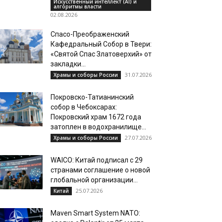
Искусственный интеллект (AI) и
алгоритмы власти
02.08.2026
Спасо-Преображенский
Кафедральный Собор в Твери:
«Святой Спас Златоверхий» от
закладки...
31.07.2026
Храмы и соборы России
Покровско-Татианинский
собор в Чебоксарах:
Покровский храм 1672 года
затоплен в водохранилище...
27.07.2026
Храмы и соборы России
WAICO: Китай подписал с 29
странами соглашение о новой
глобальной организации...
25.07.2026
Китай
Maven Smart System NATO: