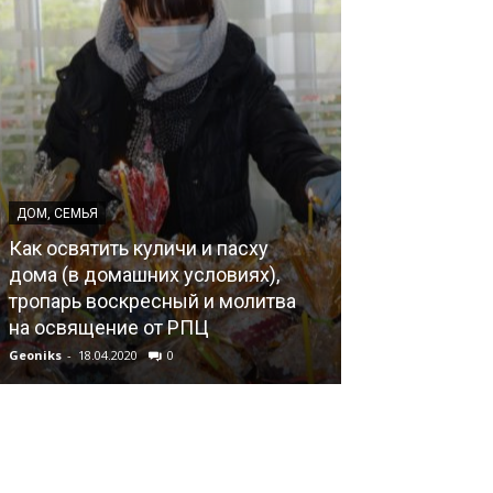
ДОМ, СЕМЬЯ
ДОМ, СЕМЬЯ
Как освятить куличи и пасху
О поправке к 
дома (в домашних условиях),
РФ («Брак ка
тропарь воскресный и молитва
женщины»), в
на освящение от РПЦ
медиагруппы 
Geoniks
-
18.04.2020
0
Geoniks
-
02.06.202