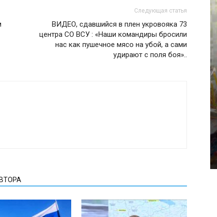
Следующая статья
м
ВИДЕО, сдавшийся в плен укровояка 73
центра СО ВСУ : «Наши командиры бросили
нас как пушечное мясо на убой, а сами
удирают с поля боя»..
АВТОРА