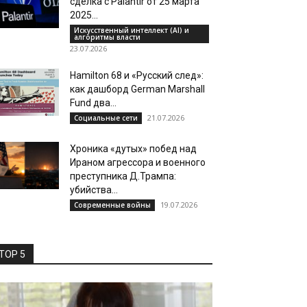
сделка с Palantir от 25 марта
2025...
Искусственный интеллект (AI) и
алгоритмы власти
23.07.2026
Hamilton 68 и «Русский след»:
как дашборд German Marshall
Fund два...
21.07.2026
Социальные сети
Хроника «дутых» побед над
Ираном агрессора и военного
преступника Д.Трампа:
убийства...
19.07.2026
Современные войны
TOP 5