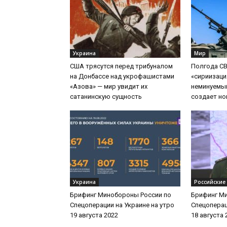
Украина
Мир
США трясутся перед трибуналом
Полгода СВ
на Донбассе над укрофашистами
«сириизаци
«Азова» — мир увидит их
неминуемый
сатанинскую сущность
создает н
Украина
Российские
Брифинг Минобороны России по
Брифинг М
Спецоперации на Украине на утро
Спецоперац
19 августа 2022
18 августа 