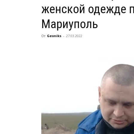
женской одежде 
Мариуполь
От
Geoniks
-
27.03.2022