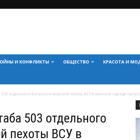
ОЙНЫ И КОНФЛИКТЫ
ОБЩЕСТВО
КРАСОТА И МО
03 отдельного батальона морской пехоты ВСУ в женской одежде пытался
аба 503 отдельного
й пехоты ВСУ в