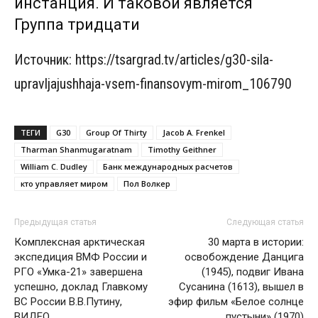
инстанция. И таковой является
Группа тридцати
Источник: https://tsargrad.tv/articles/g30-sila-
upravljajushhaja-vsem-finansovym-mirom_106790
ТЕГИ
G30
Group Of Thirty
Jacob A. Frenkel
Tharman Shanmugaratnam
Timothy Geithner
William C. Dudley
Банк международных расчетов
кто управляет миром
Пол Волкер
Предыдущая статья
Следующая статья
Комплексная арктическая
30 марта в истории:
экспедиция ВМФ России и
освобождение Данцига
РГО «Умка-21» завершена
(1945), подвиг Ивана
успешно, доклад Главкому
Сусанина (1613), вышел в
ВС России В.В.Путину,
эфир фильм «Белое солнце
ВИДЕО
пустыни» (1970)