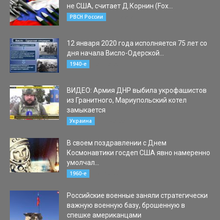
не США, считает Д.Корнин (Fox...
04.02.2021
РВСН России
12 января 2020 года исполняется 75 лет со
дня начала Висло-Одерской...
12.01.2020
1940-е
ВИДЕО: Армия ДНР выбила укрофашистов
из Гранитного, Мариупольский котел
замыкается
01.03.2022
Украина
В своем поздравлении с Днем
Космонавтики госдеп США явно намеренно
умолчал...
13.04.2020
1960-е
Российские военные заняли стратегически
важную военную базу, брошенную в
спешке американцами