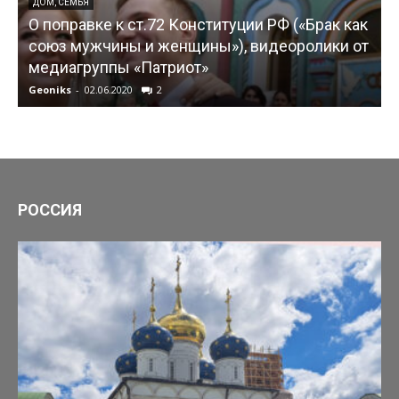
ДОМ, СЕМЬЯ
О поправке к ст.72 Конституции РФ («Брак как
союз мужчины и женщины»), видеоролики от
медиагруппы «Патриот»
Geoniks
-
02.06.2020
2
G
РОССИЯ