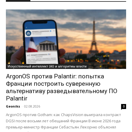
Искусственный интеллект (AI) и алгоритмы власти
ArgonOS против Palantir: попытка
Франции построить суверенную
альтернативу разведывательному ПО
Palantir
Geoniks
-
02.08.2026
0
ArgonOS против Gotham: как ChapsVision выиграла контракт
DGSI после восьми лет обещаний Франции В июне 2026 года
премьер-министр Франции Себастьян Лекорню объяснял