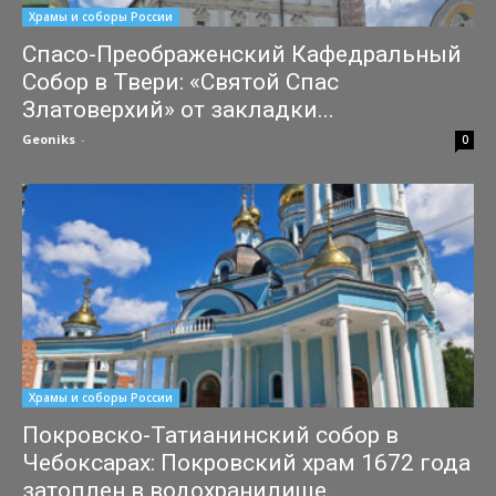
Храмы и соборы России
Спасо-Преображенский Кафедральный
Собор в Твери: «Святой Спас
Златоверхий» от закладки...
Geoniks
-
31.07.2026
0
Храмы и соборы России
Покровско-Татианинский собор в
Чебоксарах: Покровский храм 1672 года
затоплен в водохранилище...