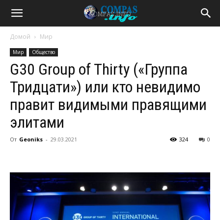
Домой
Мир
Мир
Общество
G30 Group of Thirty («Группа
Тридцати») или кто невидимо
правит видимыми правящими
элитами
От
Geoniks
-
29.03.2021
324
0