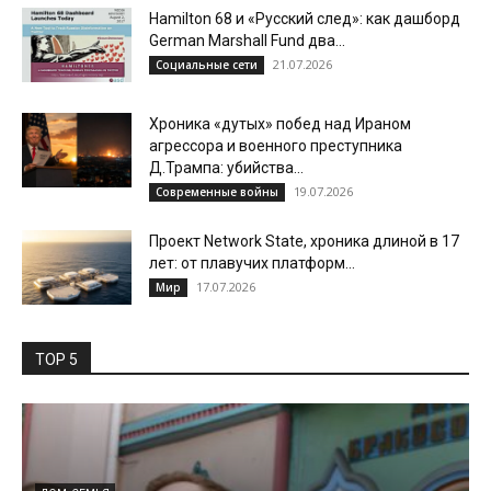
Hamilton 68 и «Русский след»: как дашборд
German Marshall Fund два...
21.07.2026
Социальные сети
Хроника «дутых» побед над Ираном
агрессора и военного преступника
Д.Трампа: убийства...
19.07.2026
Современные войны
Проект Network State, хроника длиной в 17
лет: от плавучих платформ...
17.07.2026
Мир
TOP 5