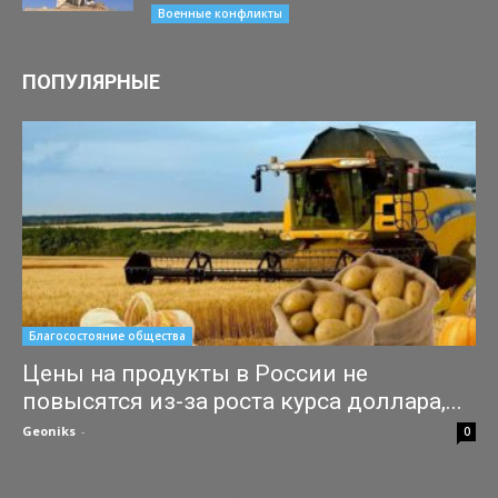
26.12.2019
Военные конфликты
ПОПУЛЯРНЫЕ
Благосостояние общества
Цены на продукты в России не
повысятся из-за роста курса доллара,...
Geoniks
-
10.03.2020
0
Повышения цен на основные виды продуктов из-за скачка
курсов валют в России не ожидается, подорожать могут