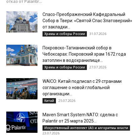
отказ от Palantir...
Спасо-Преображенский Кафедральный
Собор в Твери: «Святой Спас Златоверхий»
от закладки...
31.07.2026
Храмы и соборы России
Покровско-Татианинский собор в
Чебоксарах: Покровский храм 1672 года
затоплен в водохранилище...
27.07.2026
Храмы и соборы России
WAICO: Китай подписал с 29 странами
соглашение о новой глобальной
организации...
25.07.2026
Китай
Maven Smart System NATO: сделка с
Palantir от 25 марта 2025...
Искусственный интеллект (AI) и алгоритмы власти
23.07.2026