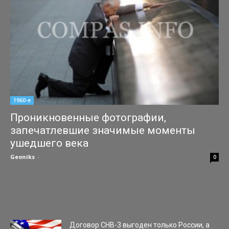
1960-е
Проникновенные фотографии,
запечатлевшие значимые моменты
ушедшего века
Geoniks
-
24.05.2015
0
Несколько фотографий, запечатлевших пронзительные
моменты жизни людей изо всех уголков мира.. Нельзя
остатья равнодушным, глядя на эту хронику жизни людей - от
Второй мировой...
Договор СНВ-3 выгоден только России, а