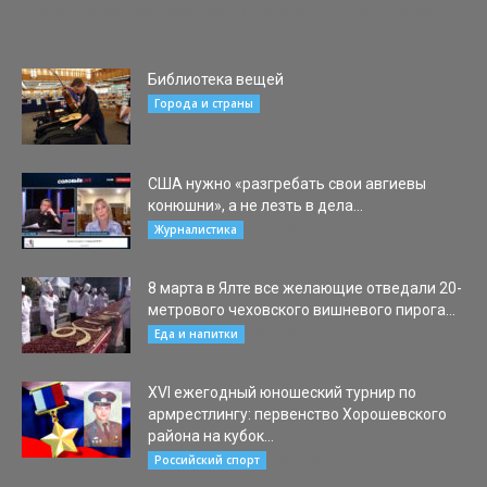
только товары, ввозимые из-за границы. Об этом сообщили
в...
Библиотека вещей
05.01.2017
Города и страны
США нужно «разгребать свои авгиевы
конюшни», а не лезть в дела...
03.07.2020
Журналистика
8 марта в Ялте все желающие отведали 20-
метрового чеховского вишневого пирога...
09.03.2020
Еда и напитки
ХVI ежегодный юношеский турнир по
армрестлингу: первенство Хорошевского
района на кубок...
16.04.2025
Российский спорт