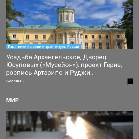
Памятники истории и архитектуры России
Усадьба Архангельское, Дворец
Юсуповых («Мусейон»): проект Герна,
роспись Артарипо и Руджи...
Geoniks
-
04.07.2026
0
МИР