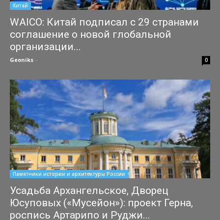
Китай
WAICO: Китай подписал с 29 странами
соглашение о новой глобальной
организации...
Geoniks
-
25.07.2026
0
Памятники истории и архитектуры России
Усадьба Архангельское, Дворец
Юсуповых («Мусейон»): проект Герна,
роспись Артарипо и Руджи...