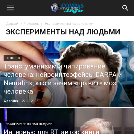
Домой
Человек
Эксперименты над людьми
ЭКСПЕРИМЕНТЫ НАД ЛЮДЬМИ
ЧЕЛОВЕК
Трансгуманизим и чипирование
человека: нейроинтерфейсы DARPA и
Neuralink, кто и зачем «правит» мозг
человека
Geoniks
-
22.04.2026
ЭКСПЕРИМЕНТЫ НАД ЛЮДЬМИ
Интервью для RT: автор книги