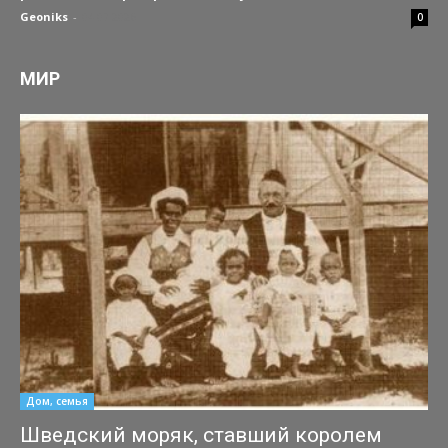
Geoniks
-
04.07.2026
0
МИР
Дом, семья
Шведский моряк, ставший королем