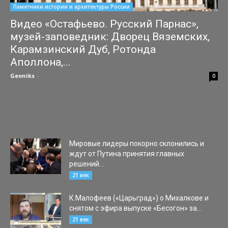
Памятники истории и архитектуры России
Видео «Остафьево. Русский Парнас»,
музей-заповедник: Дворец Вяземских,
Карамзинский Дуб, Ротонда
Аполлона,...
Geoniks
-
26.10.2024
0
Усадьба Остафьево: жемчужина русской культуры 1. Ранняя
история усадьбы Усадьба Остафьево, расположенная в 10 км
от МКАД по Варшавскому шоссе, имеет богатую историю,
уходящую корнями в...
Мировые лидеры покорно склонились и
ждут от Путина принятия главных
решений...
21.01.2020
21 век
К.Малофеев («Царьград») о Михалкове и
снятом с эфира выпуске «Бесогон» за...
07.05.2020
21 век