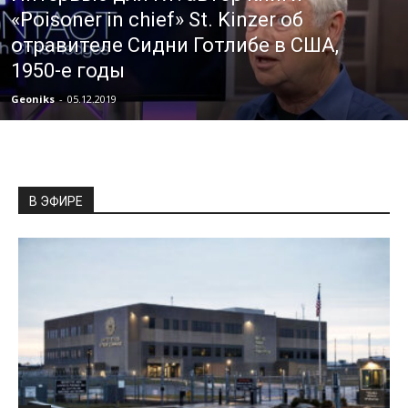
«Poisoner in chief» St. Kinzer об
отравителе Сидни Готлибе в США,
1950-е годы
Geoniks
-
05.12.2019
В ЭФИРЕ