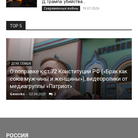
Д.Трампа: убийства...
19.07.2026
Современные войны
TOP 5
ДОМ, СЕМЬЯ
О поправке к ст.72 Конституции РФ («Брак как
союз мужчины и женщины»), видеоролики от
медиагруппы «Патриот»
Geoniks
-
02.06.2020
2
G
РОССИЯ