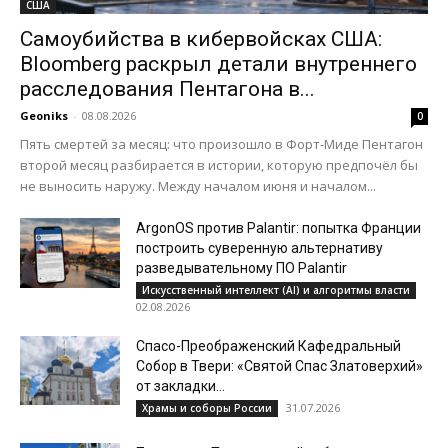
США
Самоубийства в кибервойсках США:
Bloomberg раскрыл детали внутреннего
расследования Пентагона в...
Geoniks
-
08.08.2026
0
Пять смертей за месяц: что произошло в Форт-Миде Пентагон
второй месяц разбирается в истории, которую предпочёл бы
не выносить наружу. Между началом июня и началом...
ArgonOS против Palantir: попытка Франции
построить суверенную альтернативу
разведывательному ПО Palantir
Искусственный интеллект (AI) и алгоритмы власти
02.08.2026
Спасо-Преображенский Кафедральный
Собор в Твери: «Святой Спас Златоверхий»
от закладки...
31.07.2026
Храмы и соборы России