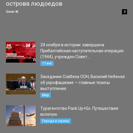
острова людоедов
Олег И.
-
28.01.2018
0
Шведский моряк по имени Карл Эмиль Петтерсон (1875-1937)
путешествовал по морю с 17 лет. С 1898 года он работал на
немецкую торговую компанию, расположенную...
24 ноября в истории: завершена
Прибалтийская наступательная операция
(1944), учрежден Совет...
24.11.2021
17 век
Заседание Совбеза ООН, Василий Небензя
об укрофашизме — главные тезисы
выступления
24.08.2022
Мир
Турагентство Pack Up+Go. Путешествия
вслепую
14.07.2017
Города и страны