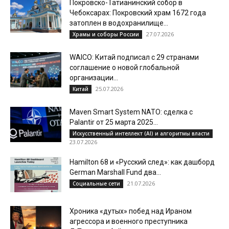
Покровско-Татианинский собор в
Чебоксарах: Покровский храм 1672 года
затоплен в водохранилище...
27.07.2026
Храмы и соборы России
WAICO: Китай подписал с 29 странами
соглашение о новой глобальной
организации...
25.07.2026
Китай
Maven Smart System NATO: сделка с
Palantir от 25 марта 2025...
Искусственный интеллект (AI) и алгоритмы власти
23.07.2026
Hamilton 68 и «Русский след»: как дашборд
German Marshall Fund два...
21.07.2026
Социальные сети
Хроника «дутых» побед над Ираном
агрессора и военного преступника