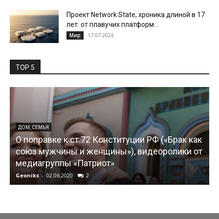
Проект Network State, хроника длиной в 17
лет: от плавучих платформ...
17.07.2026
Мир
TOP 5
ДОМ, СЕМЬЯ
О поправке к ст.72 Конституции РФ («Брак как
союз мужчины и женщины»), видеоролики от
медиагруппы «Патриот»
Geoniks
-
02.06.2020
2
G