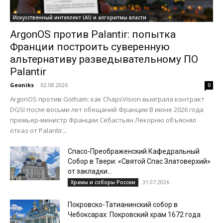
Искусственный интеллект (AI) и алгоритмы власти
ArgonOS против Palantir: попытка
Франции построить суверенную
альтернативу разведывательному ПО
Palantir
Geoniks
-
02.08.2026
0
ArgonOS против Gotham: как ChapsVision выиграла контракт
DGSI после восьми лет обещаний Франции В июне 2026 года
премьер-министр Франции Себастьян Лекорню объяснял
отказ от Palantir...
Спасо-Преображенский Кафедральный
Собор в Твери: «Святой Спас Златоверхий»
от закладки...
31.07.2026
Храмы и соборы России
Покровско-Татианинский собор в
Чебоксарах: Покровский храм 1672 года