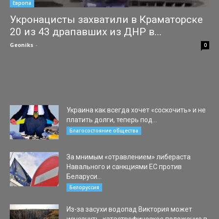
Европа
Укронацисты захватили в Краматорске
20 из 43 драпавших из ДНР в...
Geoniks
-
01.03.2022
0
Украинские националисты в Краматорске захватили около 20
автомобилей драпавшей в России миссии ОБСЕ, судьба
сотрудников миссии остаётся неизвестной, заявили в ДНР.
Источник: https://t.me/rt_russian
Украина как всегда хочет «соскочить» и не
платить долги, теперь под...
24.03.2020
Благосостояние общества
За мнимым «отравлением» либераста
Навального и санкциями ЕС против
Беларуси...
18.09.2020
Белоруссия
Из-за засухи водопад Виктория может