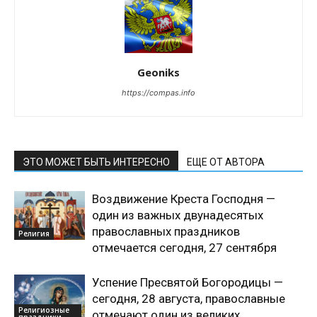
Geoniks
https://compas.info
ЭТО МОЖЕТ БЫТЬ ИНТЕРЕСНО
ЕЩЕ ОТ АВТОРА
Воздвижение Креста Господня —
один из важных двунадесятых
православных праздников
Религия
отмечается сегодня, 27 сентября
Успение Пресвятой Богородицы —
сегодня, 28 августа, православные
Религиозные
отмечают один из великих
праздники