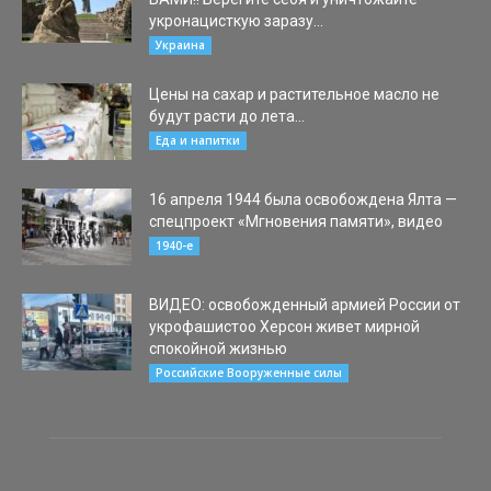
укронацисткую заразу...
01.03.2022
Украина
Цены на сахар и растительное масло не
будут расти до лета...
30.03.2021
Еда и напитки
16 апреля 1944 была освобождена Ялта —
спецпроект «Мгновения памяти», видео
16.04.2020
1940-е
ВИДЕО: освобожденный армией России от
укрофашистоо Херсон живет мирной
спокойной жизнью
09.04.2022
Российские Вооруженные силы