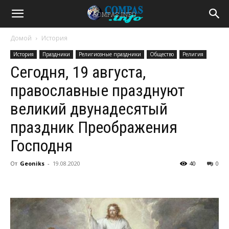
Домой
История
История
Праздники
Религиозные праздники
Общество
Религия
Сегодня, 19 августа,
православные празднуют
великий двунадесятый
праздник Преображения
Господня
От
Geoniks
-
19.08.2020
40
0