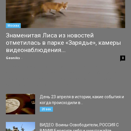
Москва
Знаменитая Лиса из новостей
отметилась в парке «Зарядье», камеры
видеонаблюдения...
Geoniks
-
19.10.2021
0
В парке «Зарядье» нашли знаменитую лису - героиню
московских новостей заметили камеры видеонаблюдения
парка. Накануне животное видели на Красной площади.
Специалисты отмечали, что туда ее...
День 23 апреля в истории, какие события и
когда происходили в...
23.04.2020
20 век
ВИДЕО: Воины-Освободители, РОССИЯ С
ВАМИ!! Берегите себя и уничтожайте