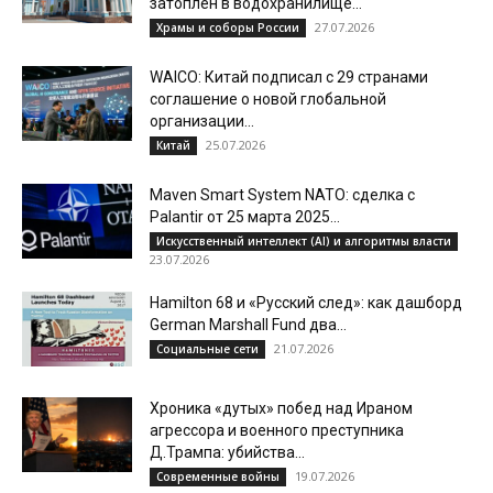
затоплен в водохранилище...
27.07.2026
Храмы и соборы России
WAICO: Китай подписал с 29 странами
соглашение о новой глобальной
организации...
25.07.2026
Китай
Maven Smart System NATO: сделка с
Palantir от 25 марта 2025...
Искусственный интеллект (AI) и алгоритмы власти
23.07.2026
Hamilton 68 и «Русский след»: как дашборд
German Marshall Fund два...
21.07.2026
Социальные сети
Хроника «дутых» побед над Ираном
агрессора и военного преступника
Д.Трампа: убийства...
19.07.2026
Современные войны