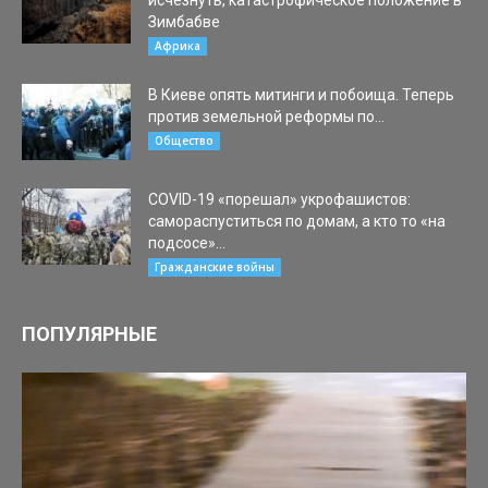
исчезнуть, катастрофическое положение в
Зимбабве
07.12.2019
Африка
В Киеве опять митинги и побоища. Теперь
против земельной реформы по...
19.12.2019
Общество
COVID-19 «порешал» укрофашистов:
самораспуститься по домам, а кто то «на
подсосе»...
13.05.2020
Гражданские войны
ПОПУЛЯРНЫЕ