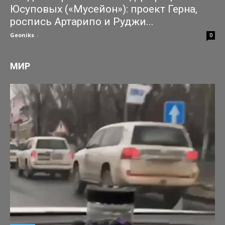
Юсуповых («Мусейон»): проект Герна,
роспись Артарипо и Руджи...
Geoniks
-
04.07.2026
0
МИР