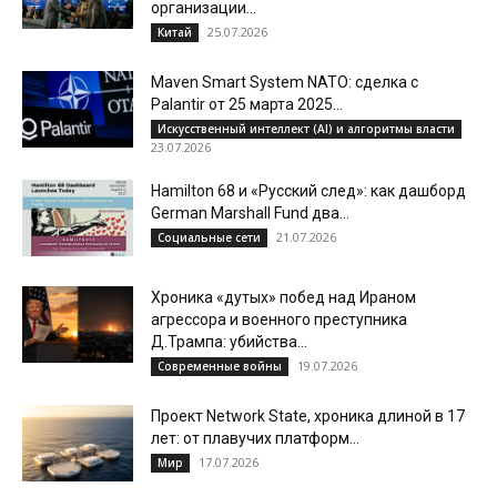
организации...
25.07.2026
Китай
Maven Smart System NATO: сделка с
Palantir от 25 марта 2025...
Искусственный интеллект (AI) и алгоритмы власти
23.07.2026
Hamilton 68 и «Русский след»: как дашборд
German Marshall Fund два...
21.07.2026
Социальные сети
Хроника «дутых» побед над Ираном
агрессора и военного преступника
Д.Трампа: убийства...
19.07.2026
Современные войны
Проект Network State, хроника длиной в 17
лет: от плавучих платформ...
17.07.2026
Мир