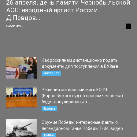
26 апреля, день памяти Чернобыльской
АЭС: народный артист России
Д.Певцов...
Geoniks
-
26.04.2021
0
26 апреля памятная дата аварии на Чернобыльской АЭС, 35
лет назад ликвидаторы аварии совершили подвиг не
меньший в сравнении с боевым подвигом наших солдат...
Как россиянам дистанционно подать
документы для поступления в ВУЗы в...
21.06.2020
Интернет
Решения антироссийского ЕСПЧ
(Европейского суд по правам человека)
будут аннулированы в...
06.06.2022
Европа
Оружие Победы: интересные факты о
легендарном Танке Победы Т-34, видео
12.05.2020
1940-е