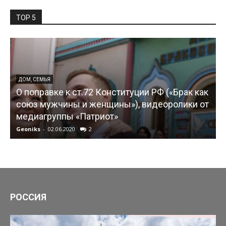
TOP 5
ДОМ, СЕМЬЯ
О поправке к ст.72 Конституции РФ («Брак как
союз мужчины и женщины»), видеоролики от
медиагруппы «Патриот»
Geoniks
-
02.06.2020
2
G
РОССИЯ