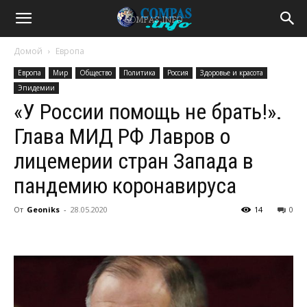
Домой
Европа
Европа
Мир
Общество
Политика
Россия
Здоровье и красота
Эпидемии
«У России помощь не брать!».
Глава МИД РФ Лавров о
лицемерии стран Запада в
пандемию коронавируса
От
Geoniks
-
28.05.2020
14
0