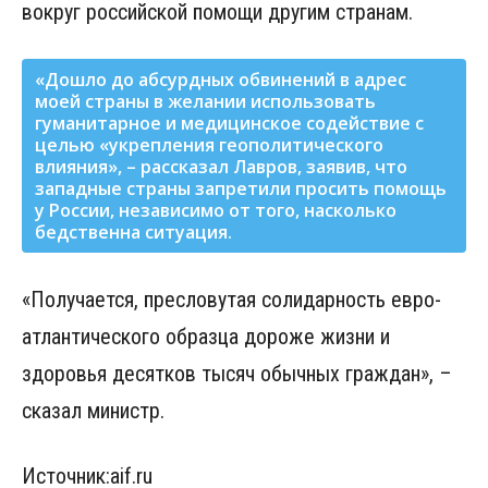
вокруг российской помощи другим странам.
«Дошло до абсурдных обвинений в адрес
моей страны в желании использовать
гуманитарное и медицинское содействие с
целью «укрепления геополитического
влияния», – рассказал Лавров, заявив, что
западные страны запретили просить помощь
у России, независимо от того, насколько
бедственна ситуация.
«Получается, пресловутая солидарность евро-
атлантического образца дороже жизни и
здоровья десятков тысяч обычных граждан», –
сказал министр.
Источник:aif.ru