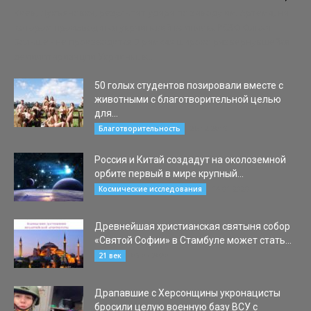
Киев, Лукъяновка, результат удара по заводу им. Артема, на
котором производится украинский комплекс РСЗО Ольха
Больше - не производится В рамках широко развернувшейся
демилитаризации Украины, в...
50 голых студентов позировали вместе с
животными с благотворительной целью
для...
26.12.2019
Благотворительность
Россия и Китай создадут на околоземной
орбите первый в мире крупный...
14.01.2020
Космические исследования
Древнейшая христианская святыня собор
«Святой Софии» в Стамбуле может стать...
03.07.2020
21 век
Драпавшие с Херсонщины укронацисты
бросили целую военную базу ВСУ с