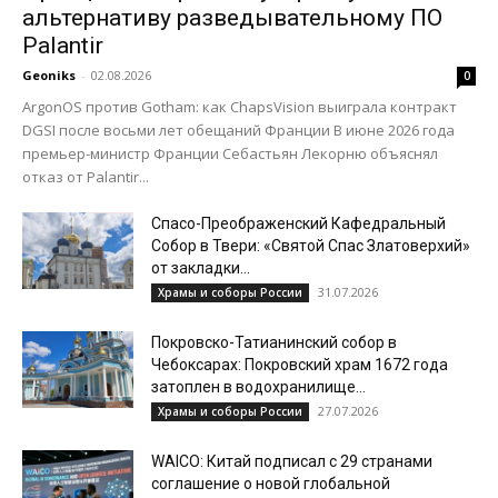
альтернативу разведывательному ПО
Palantir
Geoniks
-
02.08.2026
0
ArgonOS против Gotham: как ChapsVision выиграла контракт
DGSI после восьми лет обещаний Франции В июне 2026 года
премьер-министр Франции Себастьян Лекорню объяснял
отказ от Palantir...
Спасо-Преображенский Кафедральный
Собор в Твери: «Святой Спас Златоверхий»
от закладки...
31.07.2026
Храмы и соборы России
Покровско-Татианинский собор в
Чебоксарах: Покровский храм 1672 года
затоплен в водохранилище...
27.07.2026
Храмы и соборы России
WAICO: Китай подписал с 29 странами
соглашение о новой глобальной