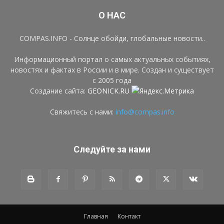
О НАС
COMPAS.INFO - Солнце обойди, глобальные новости..
Информационный портал о самых актуальных событиях,
новостях и фактах в России и в мире. Создан и существует
с 2005 года
Создание сайта:
GEONICK.RU
Свяжитесь с нами:
info@compas.info
Следуйте за нами
Главная
Контакт