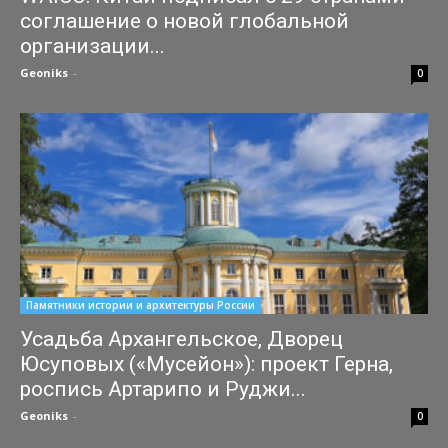
соглашение о новой глобальной
организации...
Geoniks
-
25.07.2026
0
Памятники истории и архитектуры России
Усадьба Архангельское, Дворец
Юсуповых («Мусейон»): проект Герна,
роспись Артарипо и Руджи...
Geoniks
-
04.07.2026
0