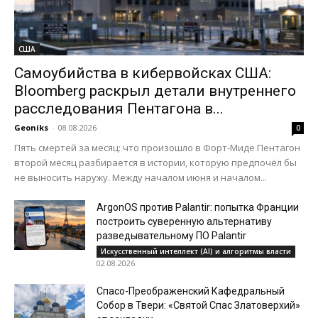
США
Самоубийства в кибервойсках США:
Bloomberg раскрыл детали внутреннего
расследования Пентагона в...
Geoniks
-
08.08.2026
0
Пять смертей за месяц: что произошло в Форт-Миде Пентагон
второй месяц разбирается в истории, которую предпочёл бы
не выносить наружу. Между началом июня и началом...
ArgonOS против Palantir: попытка Франции
построить суверенную альтернативу
разведывательному ПО Palantir
Искусственный интеллект (AI) и алгоритмы власти
02.08.2026
Спасо-Преображенский Кафедральный
Собор в Твери: «Святой Спас Златоверхий»