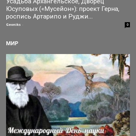
Усадьба Архангельское, Дворец
Юсуповых («Мусейон»): проект Герна,
роспись Артарипо и Руджи...
Geoniks
-
04.07.2026
0
МИР