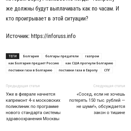
же должны будут выплачивать как по часам. И
кто проигрывает в этой ситуации?
Источник: https://inforuss.info
ТЕГИ
Болгария
болгары предатели
газпром
как Болгария предает Россию
как США прогнули Болгарию
поставки газа в Болгарию
поставки газа в Европу
СПГ
Предыдущая статья
Следующая статья
Уже в феврале начнется
«Сосед, если не хочешь
капремонт 4-х московских
потерять 150 тыс. рублей —
поликлиник по программе
не шуми!», обсуждается
нового стандарта системы
закон о тишине
здравоохранения Москвы