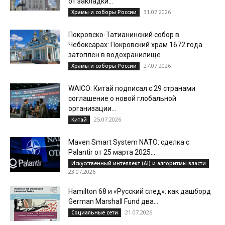
от закладки...
31.07.2026
Храмы и соборы России
Покровско-Татианинский собор в
Чебоксарах: Покровский храм 1672 года
затоплен в водохранилище...
27.07.2026
Храмы и соборы России
WAICO: Китай подписал с 29 странами
соглашение о новой глобальной
организации...
25.07.2026
Китай
Maven Smart System NATO: сделка с
Palantir от 25 марта 2025...
Искусственный интеллект (AI) и алгоритмы власти
23.07.2026
Hamilton 68 и «Русский след»: как дашборд
German Marshall Fund два...
21.07.2026
Социальные сети