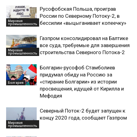
Русофобская Польша, проиграв
России по Северному Потоку-2, в
Мировая
бессилии «выцыганивает копеечку»
промышленность
Газпром консолидировал на Балтике
все суда, требуемые для завершения
Мировая
строительства Северного Потока-2
промышленность
Болгарин-русофоб Стамболиев
придумал обиду на Россию за
«стирание Болгарии» из истории
Болгария
просвещения, идущей от Кирилла и
Мефодия
Северный Поток-2 будет запущен к
концу 2020 года, сообщает Газпром
Мировая
промышленность