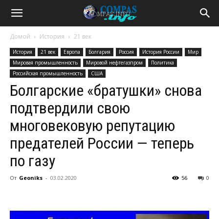
Домой
История
21 век
История
21 век
Европа
Болгария
Россия
История России
Мир
Мировая промышленность
Мировой нефтегазпром
Политика
Российская промышленность
США
Болгарские «братушки» снова
подтвердили свою
многовековую репутацию
предателей России — теперь
по газу
От
Geoniks
-
03.02.2020
56
0