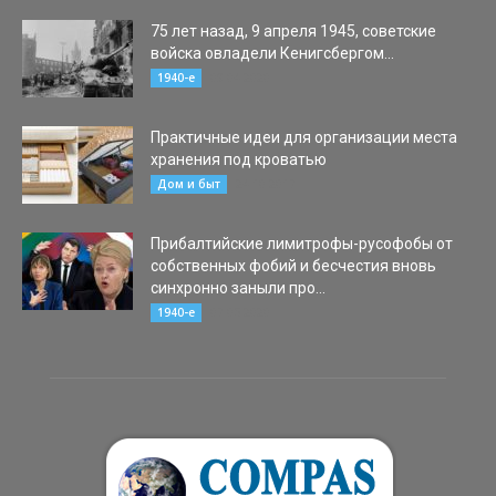
75 лет назад, 9 апреля 1945, советские
войска овладели Кенигсбергом...
09.04.2020
1940-е
Практичные идеи для организации места
хранения под кроватью
24.10.2017
Дом и быт
Прибалтийские лимитрофы-русофобы от
собственных фобий и бесчестия вновь
синхронно заныли про...
07.05.2020
1940-е