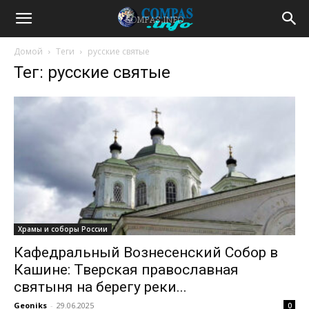
Домой
Теги
русские святые
Тег: русские святые
Храмы и соборы России
Кафедральный Вознесенский Собор в
Кашине: Тверская православная
святыня на берегу реки...
Geoniks
-
29.06.2025
0