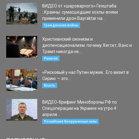
ВИДЕО от «шароварного» Генштаба
..Краины: сумасшедшие хохлы-вояки
применили дрон Bayraktar на...
27.10.2021
Гражданские войны
Христианский сионизм и
диспенсационализм: почему Хегсет, Вэнс и
Трамп никогда не...
21.04.2026
Религия
«Рисковый у нас Путин мужик.. Его визит в
Сирию — это...
07.01.2020
Власть
ВИДЕО-брифинг Минобороны РФ по
Спецоперации на Украине на утро 4
апреля...
04.04.2022
Российские Вооруженные силы