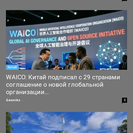
Китай
WAICO: Китай подписал с 29 странами
соглашение о новой глобальной
организации...
Geoniks
-
25.07.2026
0