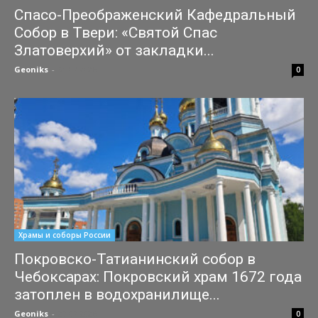
Спасо-Преображенский Кафедральный
Собор в Твери: «Святой Спас
Златоверхий» от закладки...
Geoniks
-
31.07.2026
0
Храмы и соборы России
Покровско-Татианинский собор в
Чебоксарах: Покровский храм 1672 года
затоплен в водохранилище...
Geoniks
-
27.07.2026
0