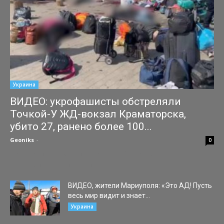
Украина
ВИДЕО: укрофашисты обстреляли
Точкой-У ЖД-вокзал Краматорска,
убито 27, ранено более 100...
Geoniks
-
08.04.2022
0
Первые кадры с места ракетного обстрела со стороны ВСУ по
ж/д вокзалу Краматорска.
ВИДЕО, жители Мариуполя: «Это АД! Пусть
весь мир видит и знает...
27.03.2022
Украина