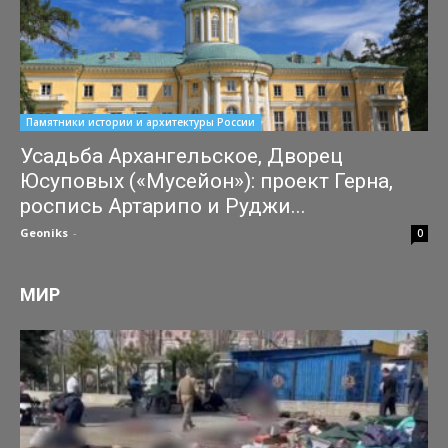
Памятники истории и архитектуры России
Усадьба Архангельское, Дворец
Юсуповых («Мусейон»): проект Герна,
роспись Артарипо и Руджи...
Geoniks
-
04.07.2026
0
МИР