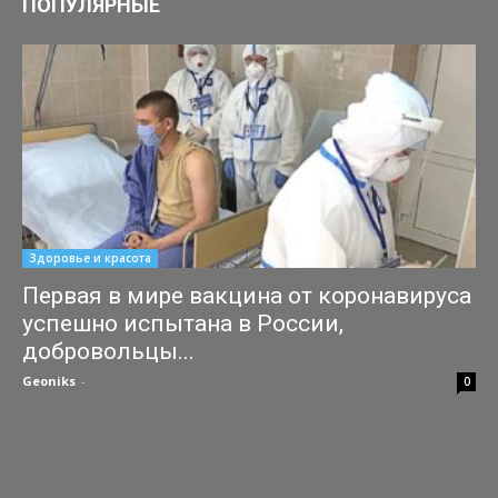
ПОПУЛЯРНЫЕ
Здоровье и красота
Первая в мире вакцина от коронавируса
успешно испытана в России,
добровольцы...
Geoniks
-
12.07.2020
0
Испытания первой в мире вакцины от коронавируса
завершились. Добровольцев выписывают из больниц,
сообщил РИА Новости директор Института трансляционной
медицины и биотехнологий Сеченовского университета