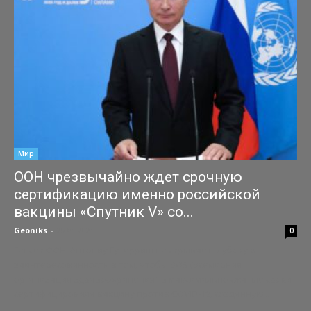
Мир
ООН чрезвычайно ждет срочную
сертификацию именно российской
вакцины «Спутник V» со...
Geoniks
-
28.01.2021
0
Генсек ООН Антониу Гутерриш не скрывает глубокую
заинтересованность в том, чтобы ВОЗ (Всемирная
организация здравоохранения" в максимально сжатые сроки
сертифицировала вакцину против COVID-19, созданную...