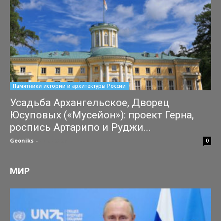
Памятники истории и архитектуры России
Усадьба Архангельское, Дворец
Юсуповых («Мусейон»): проект Герна,
роспись Артарипо и Руджи...
Geoniks
-
04.07.2026
0
МИР