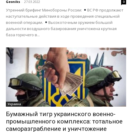
Geoniks
-
27.03.2022
0
Утренний брифинг Минобороны России:
ВС РФ продолжают
наступательные действия в ходе проведения специальной
военной операции.
Высокоточным оружием большой
дальности воздушного базирования уничтожена крупная
база горючего в...
Украина
Бумажный тигр украинского военно-
промышленного комплекса: тотальное
саморазграбление и уничтожение