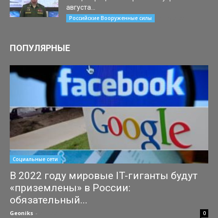
августа...
21.08.2022
Российские Вооруженные силы
ПОПУЛЯРНЫЕ
Социальные сети
В 2022 году мировые IT-гиганты будут
«приземлены» в России:
обязательный...
Geoniks
-
27.12.2021
0