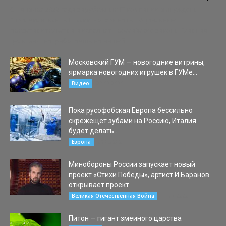
С 1 января 2022 года зарубежные IT-компании вынуждены
"приземляться" в России - открывать офциальные
представительства и исполнять российские законы Главная
цель закона: работаешь на нашей...
Московский ГУМ — новогодние витрины,
ярмарка новогодних игрушек в ГУМе...
27.12.2020
Видео
Пока русофобская Европа бессильно
скрежещет зубами на Россию, Италия
будет делать...
09.03.2021
Европа
Минобороны России запускает новый
проект «Стихи Победы», артист И.Баранов
открывает проект
11.04.2020
Великая Отечественная Война
Питон — гигант змеиного царства