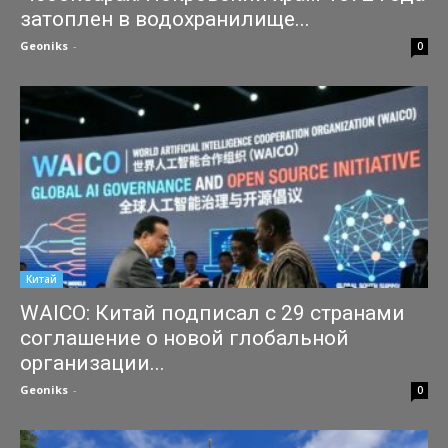
затоплен в водохранилище...
Geoniks
-
27.07.2026
0
Китай
WAICO: Китай подписал с 29 странами
соглашение о новой глобальной
организации...
Geoniks
-
25.07.2026
0