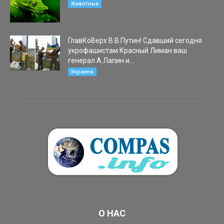
09.02.2015
Животные
ГлавКоВерх В.В.Путин! Сдавший сегодня
укрофашистам Красный Лиман ваш
генерал А.Лапин и...
01.10.2022
Украина
О НАС