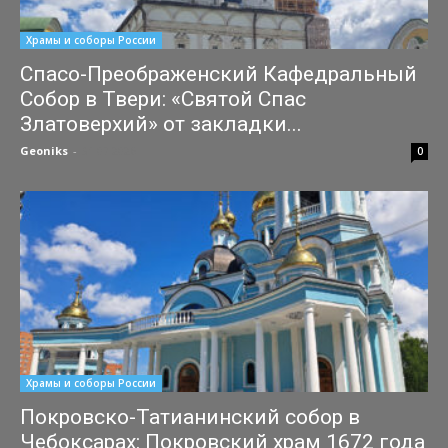
Храмы и соборы России
Спасо-Преображенский Кафедральный
Собор в Твери: «Святой Спас
Златоверхий» от закладки...
Geoniks
-
31.07.2026
0
Храмы и соборы России
Покровско-Татианинский собор в
Чебоксарах: Покровский храм 1672 года