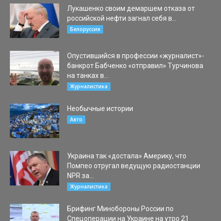
Лукашенко своим демаршем отказа от
российской нефти загнал себя в...
05.02.2020
Белоруссия
Опустившийся в профессии «журналист»-
банкрот Бабченко «отправил» Турчинова
на танках в...
26.08.2020
Журналистика
Необычные истории
30.10.2015
Авто
Украина так «достала» Америку, что
Помпео отругал ведущую радиостанции
NPR за...
25.01.2020
Журналистика
Брифинг Минобороны России по
Спецоперации на Украине на утро 21