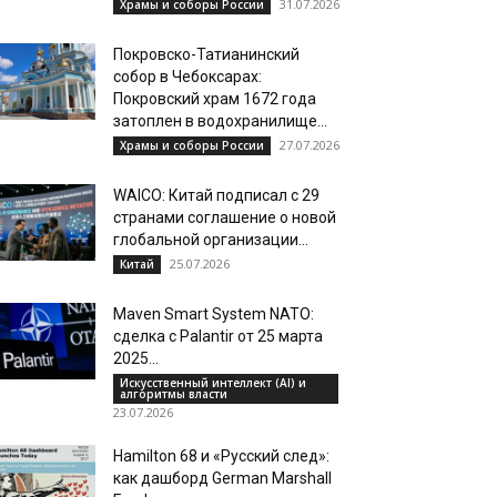
31.07.2026
Храмы и соборы России
Покровско-Татианинский
собор в Чебоксарах:
Покровский храм 1672 года
затоплен в водохранилище...
27.07.2026
Храмы и соборы России
WAICO: Китай подписал с 29
странами соглашение о новой
глобальной организации...
25.07.2026
Китай
Maven Smart System NATO:
сделка с Palantir от 25 марта
2025...
Искусственный интеллект (AI) и
алгоритмы власти
23.07.2026
Hamilton 68 и «Русский след»:
как дашборд German Marshall