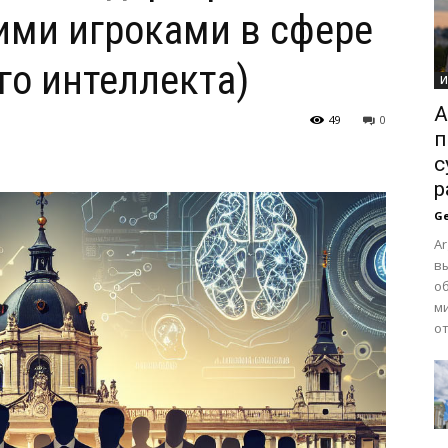
ими игроками в сфере
го интеллекта)
И
A
49
0
п
с
р
Ge
Ar
вы
о
м
от