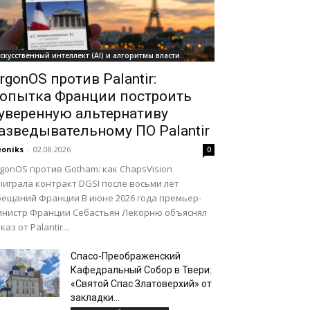
скусственный интеллект (AI) и алгоритмы власти
rgonOS против Palantir:
опытка Франции построить
уверенную альтернативу
азведывательному ПО Palantir
oniks
-
02.08.2026
0
gonOS против Gotham: как ChapsVision
играла контракт DGSI после восьми лет
бещаний Франции В июне 2026 года премьер-
инистр Франции Себастьян Лекорню объяснял
каз от Palantir...
Спасо-Преображенский
Кафедральный Собор в Твери:
«Святой Спас Златоверхий» от
закладки...