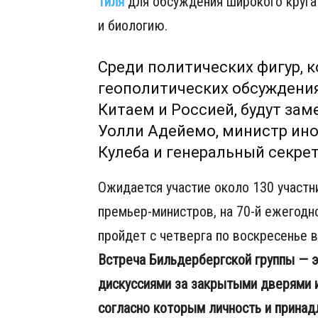
Тиля
для обсуждения широкого круга
и биологию.
Среди политических фигур, к
геополитических обсуждения
Китаем и Россией, будут за
Уолли Адейемо, министр ин
Кулеба и генеральный секре
Ожидается участие около 130 участ
премьер-министров, на 70-й ежегодно
пройдет с четверга по воскресенье в
Встреча Бильдербергской группы — э
дискуссиями за закрытыми дверями 
согласно которым личность и прина