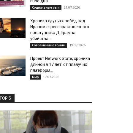
Fund два...
21.07.2026
Социальные сети
Хроника «дутых» побед над
Ираном агрессора и военного
преступника Д.Трампа:
убийства...
19.07.2026
Современные войны
Проект Network State, хроника
длиной в 17 лет: от плавучих
платформ...
17.07.2026
Мир
TOP 5