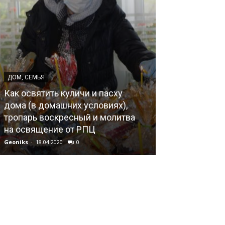
ДОМ, СЕМЬЯ
ДОМ, СЕМЬЯ
Как освятить куличи и пасху
О поправке к 
дома (в домашних условиях),
РФ («Брак ка
тропарь воскресный и молитва
женщины»), в
на освящение от РПЦ
медиагруппы 
Geoniks
-
18.04.2020
0
Geoniks
-
02.06.202