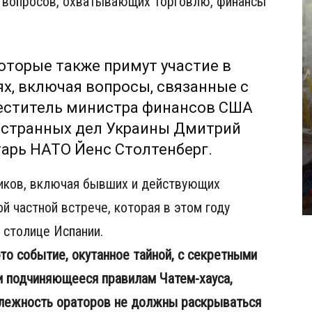
 вопросов, охватывающих торговлю, финансы
оторые также примут участие в
х, включая вопросы, связанные с
меститель министра финансов США
остранных дел Украины Дмитрий
тарь НАТО Йенс Столтенберг.
ников, включая бывших и действующих
й частной встрече, которая в этом году
 столице Испании.
то событие, окутанное тайной, с секретными
и подчиняющееся правилам Чатем-хауса,
длежность ораторов не должны раскрываться