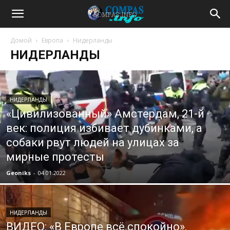
Домой
Европа
Нидерланды
НИДЕРЛАНДЫ
НИДЕРЛАНДЫ
«Цивилизованный» Амстердам, 21-й
век: полиция избивает дубинками, а
собаки рвут людей на улицах за
мирные протесты
Geoniks
-
04.01.2022
НИДЕРЛАНДЫ
ВИДЕО: «В Европе всё спокойно»,