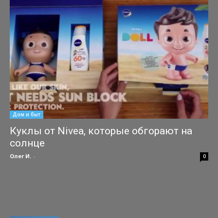
Дом и быт
Куклы от Nivea, которые обгорают на
солнце
Олег И.
-
11.07.2016
0
В 2015 году компания Nivea изготовила коллекцию кукол,
созданных из специального, светочувствительного,
материала, которые при длительном нахождении под
палящим солнцем могут сгорать как люди. Куклы...