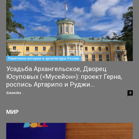
Памятники истории и архитектуры России
Усадьба Архангельское, Дворец
Юсуповых («Мусейон»): проект Герна,
роспись Артарипо и Руджи...
Geoniks
-
04.07.2026
0
МИР