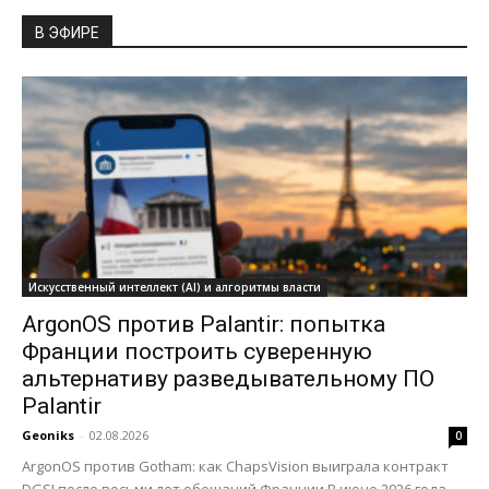
В ЭФИРЕ
Искусственный интеллект (AI) и алгоритмы власти
ArgonOS против Palantir: попытка
Франции построить суверенную
альтернативу разведывательному ПО
Palantir
Geoniks
-
02.08.2026
0
ArgonOS против Gotham: как ChapsVision выиграла контракт
DGSI после восьми лет обещаний Франции В июне 2026 года