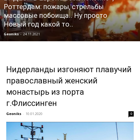
Роттердам: пожары, стрельбы
массовые побоища.. Ну просто
Новый год какой то..
Geoniks
-
24.11.2021
Нидерланды изгоняют плавучий
православный женский
монастырь из порта
г.Флиссинген
Geoniks
-
10.01.2020
0