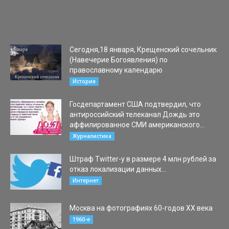
экологичного дома на дереве, для строительства которого всё
это совершенно не нужно. А нужны только верёвки и стволы
бамбука. Эта...
Сегодня,18 января, Крещенский сочельник
(Навечерие Богоявления) по
православному календарю
18.01.2020
История
Госдепартамент США подтвердил, что
антироссийский телеканал Дождь это
аффилированное СМИ американского...
04.01.2020
Журналистика
Штраф Twitter-у в размере 4 млн рублей за
отказ локализации данных...
13.02.2020
Интернет
Москва на фотографиях 60-годов ХХ века
23.02.2016
1960-е