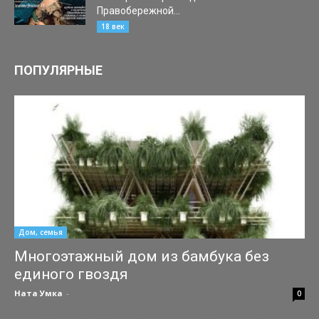
Правобережной...
27.03.2022
18 век
ПОПУЛЯРНЫЕ
Дом, семья
Многоэтажный дом из бамбука без
единого гвоздя
Ната Умка
-
15.08.2016
0
Китайская архитектурная фирма разработала проект