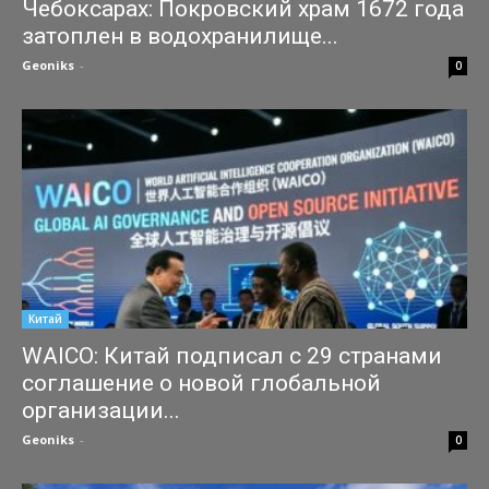
Чебоксарах: Покровский храм 1672 года
затоплен в водохранилище...
Geoniks
-
27.07.2026
0
Китай
WAICO: Китай подписал с 29 странами
соглашение о новой глобальной
организации...
Geoniks
-
25.07.2026
0