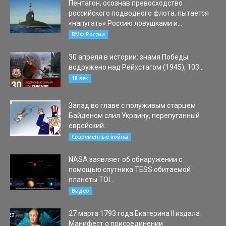
Пентагон, осознав превосходство
российского подводного флота, пытается
«напугать» Россию ловушками и...
14.04.2020
ВМФ России
30 апреля в истории: знамя Победы
водружено над Рейхстагом (1945), 103...
30.04.2021
18 век
Запад во главе с полуживым старцем
Байденом слил Украину, перепуганный
еврейский...
25.02.2022
Современные войны
NASA заявляет об обнаружении с
помощью спутника TESS обитаемой
планеты TOI...
10.01.2020
Видео
27 марта 1793 года Екатерина II издала
Манифест о присоединении