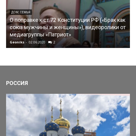
ДОМ, СЕМЬЯ
О поправке к ст.72 Конституции РФ («Брак как
союз мужчины и женщины»), видеоролики от
медиагруппы «Патриот»
Geoniks
-
02.06.2020
2
G
РОССИЯ