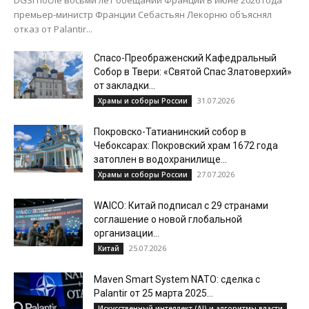
премьер-министр Франции Себастьян Лекорню объяснял
отказ от Palantir...
Спасо-Преображенский Кафедральный
Собор в Твери: «Святой Спас Златоверхий»
от закладки...
31.07.2026
Храмы и соборы России
Покровско-Татианинский собор в
Чебоксарах: Покровский храм 1672 года
затоплен в водохранилище...
27.07.2026
Храмы и соборы России
WAICO: Китай подписал с 29 странами
соглашение о новой глобальной
организации...
25.07.2026
Китай
Maven Smart System NATO: сделка с
Palantir от 25 марта 2025...
Искусственный интеллект (AI) и алгоритмы власти