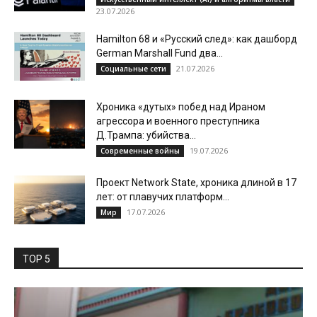
23.07.2026
Hamilton 68 и «Русский след»: как дашборд
German Marshall Fund два...
21.07.2026
Социальные сети
Хроника «дутых» побед над Ираном
агрессора и военного преступника
Д.Трампа: убийства...
19.07.2026
Современные войны
Проект Network State, хроника длиной в 17
лет: от плавучих платформ...
17.07.2026
Мир
TOP 5