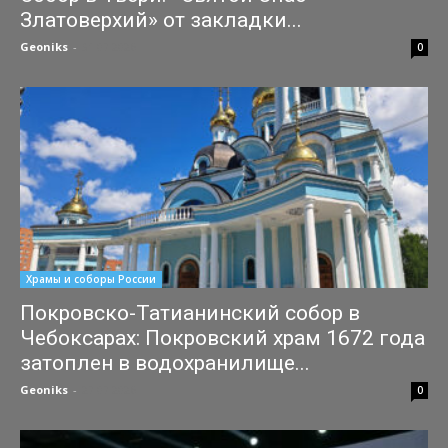
Златоверхий» от закладки...
Geoniks
-
31.07.2026
0
Храмы и соборы России
Покровско-Татианинский собор в
Чебоксарах: Покровский храм 1672 года
затоплен в водохранилище...
Geoniks
-
27.07.2026
0