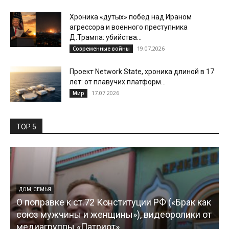
Хроника «дутых» побед над Ираном
агрессора и военного преступника
Д.Трампа: убийства...
19.07.2026
Современные войны
Проект Network State, хроника длиной в 17
лет: от плавучих платформ...
17.07.2026
Мир
TOP 5
ДОМ, СЕМЬЯ
О поправке к ст.72 Конституции РФ («Брак как
союз мужчины и женщины»), видеоролики от
медиагруппы «Патриот»