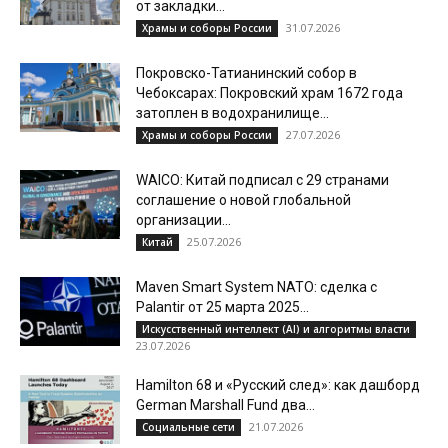
от закладки...
31.07.2026
Храмы и соборы России
Покровско-Татианинский собор в
Чебоксарах: Покровский храм 1672 года
затоплен в водохранилище...
27.07.2026
Храмы и соборы России
WAICO: Китай подписал с 29 странами
соглашение о новой глобальной
организации...
25.07.2026
Китай
Maven Smart System NATO: сделка с
Palantir от 25 марта 2025...
Искусственный интеллект (AI) и алгоритмы власти
23.07.2026
Hamilton 68 и «Русский след»: как дашборд
German Marshall Fund два...
21.07.2026
Социальные сети