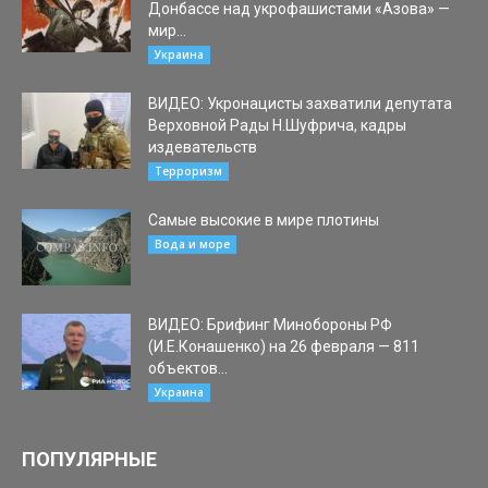
Донбассе над укрофашистами «Азова» —
мир...
25.08.2022
Украина
ВИДЕО: Укронацисты захватили депутата
Верховной Рады Н.Шуфрича, кадры
издевательств
05.03.2022
Терроризм
Самые высокие в мире плотины
18.09.2015
Вода и море
ВИДЕО: Брифинг Минобороны РФ
(И.Е.Конашенко) на 26 февраля — 811
объектов...
26.02.2022
Украина
ПОПУЛЯРНЫЕ