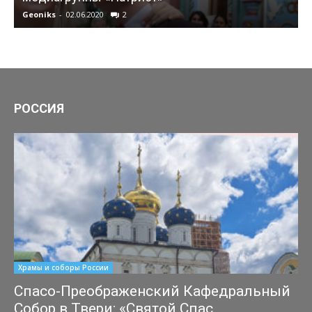
Geoniks
-
02.06.2020
2
G
РОССИЯ
Храмы и соборы России
Спасо-Преображенский Кафедральный
Собор в Твери: «Святой Спас