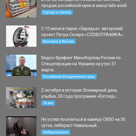
продаж российской муки в масштабе всей...
16.01.2020
Города и страны
С 10 июня в парке «Зарядье»: авторский
проект Петра Скляра «СЛОВОГРАФИКА»...
08.06.2022
Выставки в Москве
Видео-брифинг Минобороны России по
Спецоперации на Украине на утро 31
марта...
31.03.2022
Российские Вооруженные силы
2 октября в истории: Всемирный день
улыбки, 33 года программе «Взгляд»,...
02.10.2020
18 век
Не успев поселиться в камеру СИЗО на 30
суток, либераст Навальный...
19.01.2021
Либеральщина