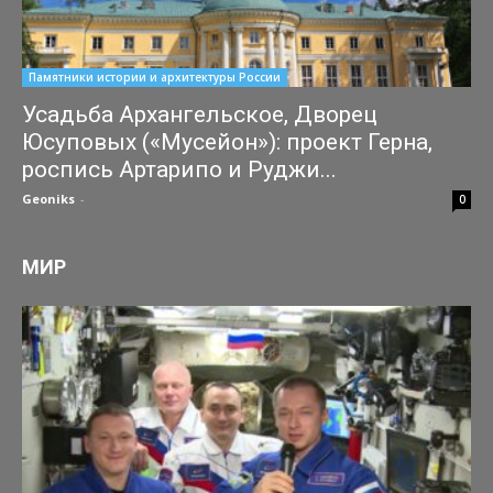
Памятники истории и архитектуры России
Усадьба Архангельское, Дворец
Юсуповых («Мусейон»): проект Герна,
роспись Артарипо и Руджи...
Geoniks
-
04.07.2026
0
МИР