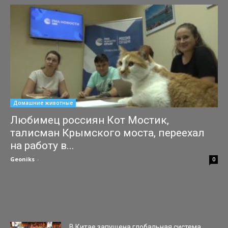
Домашние животные
Любимец россиян Кот Мостик,
талисман Крымского моста, переехал
на работу в...
Geoniks
-
16.07.2020
0
Символ строительства Крымского моста кот Мостик стал
частью крымского представительства МИА «Россия сегодня» в
Симферополе. Об этом в четверг, 16 июля, заявила
руководитель проектов крымского...
В Китае запущена глобальная система