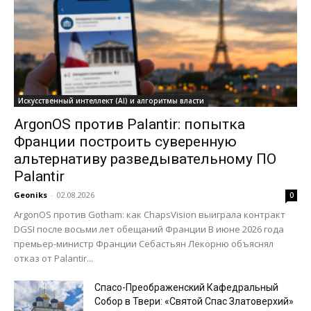
Искусственный интеллект (AI) и алгоритмы власти
ArgonOS против Palantir: попытка
Франции построить суверенную
альтернативу разведывательному ПО
Palantir
Geoniks
-
02.08.2026
0
ArgonOS против Gotham: как ChapsVision выиграла контракт
DGSI после восьми лет обещаний Франции В июне 2026 года
премьер-министр Франции Себастьян Лекорню объяснял
отказ от Palantir...
Спасо-Преображенский Кафедральный
Собор в Твери: «Святой Спас Златоверхий»