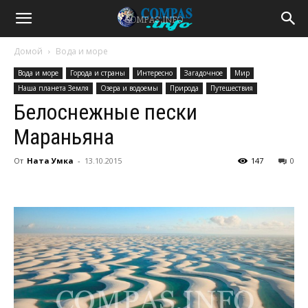
Домой
Вода и море
Вода и море
Города и страны
Интересно
Загадочное
Мир
Наша планета Земля
Озера и водоемы
Природа
Путешествия
Белоснежные пески
Мараньяна
От
Ната Умка
-
13.10.2015
147
0