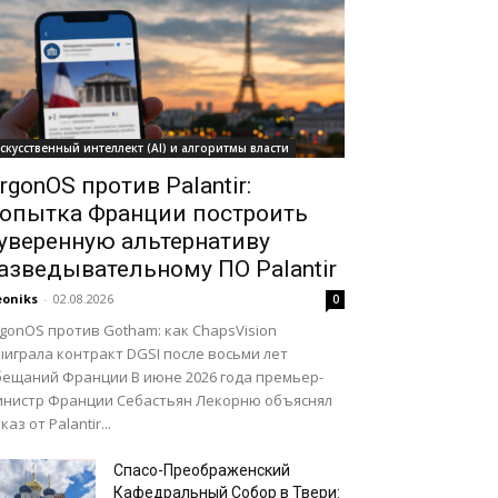
скусственный интеллект (AI) и алгоритмы власти
rgonOS против Palantir:
опытка Франции построить
уверенную альтернативу
азведывательному ПО Palantir
oniks
-
02.08.2026
0
gonOS против Gotham: как ChapsVision
играла контракт DGSI после восьми лет
бещаний Франции В июне 2026 года премьер-
инистр Франции Себастьян Лекорню объяснял
каз от Palantir...
Спасо-Преображенский
Кафедральный Собор в Твери: