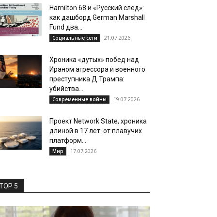
Hamilton 68 и «Русский след»:
как дашборд German Marshall
Fund два...
21.07.2026
Социальные сети
Хроника «дутых» побед над
Ираном агрессора и военного
преступника Д.Трампа:
убийства...
19.07.2026
Современные войны
Проект Network State, хроника
длиной в 17 лет: от плавучих
платформ...
17.07.2026
Мир
TOP 5