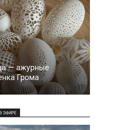
ца — ажурные
енка Грома
В ЭФИРЕ