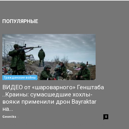
ПОПУЛЯРНЫЕ
Гражданские войны
ВИДЕО от «шароварного» Генштаба
..Краины: сумасшедшие хохлы-
вояки применили дрон Bayraktar
на...
Geoniks
-
27.10.2021
0
Генеральный штаб вооруженных сил Украины показал