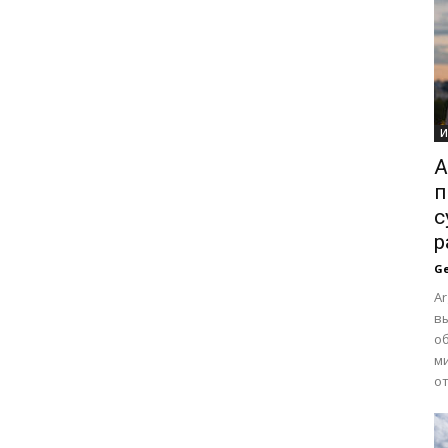
И
A
п
с
р
Ge
Ar
вы
о
м
от