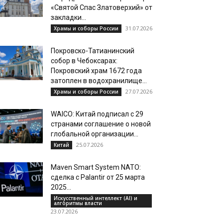
«Святой Спас Златоверхий» от
закладки...
31.07.2026
Храмы и соборы России
Покровско-Татианинский
собор в Чебоксарах:
Покровский храм 1672 года
затоплен в водохранилище...
27.07.2026
Храмы и соборы России
WAICO: Китай подписал с 29
странами соглашение о новой
глобальной организации...
25.07.2026
Китай
Maven Smart System NATO:
сделка с Palantir от 25 марта
2025...
Искусственный интеллект (AI) и
алгоритмы власти
23.07.2026