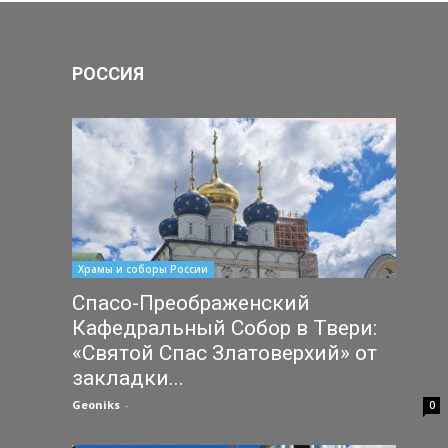
РОССИЯ
Храмы и соборы России
Спасо-Преображенский
Кафедральный Собор в Твери:
«Святой Спас Златоверхий» от
закладки...
Geoniks
-
31.07.2026
0