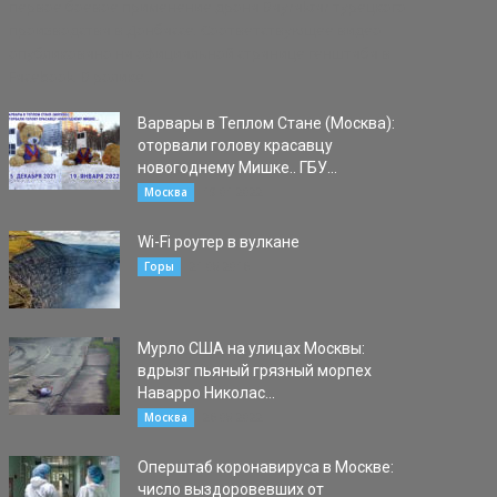
первое боевое применение дрона Bayraktar турецкого
производства в Донбассе. Соответствующее видео
опубликовано на официальной странице генштаба в
Facebook. В ролике...
Варвары в Теплом Стане (Москва):
оторвали голову красавцу
новогоднему Мишке.. ГБУ...
19.01.2022
Москва
Wi-Fi роутер в вулкане
21.08.2016
Горы
Мурло США на улицах Москвы:
вдрызг пьяный грязный морпех
Наварро Николас...
26.08.2022
Москва
Оперштаб коронавируса в Москве:
число выздоровевших от