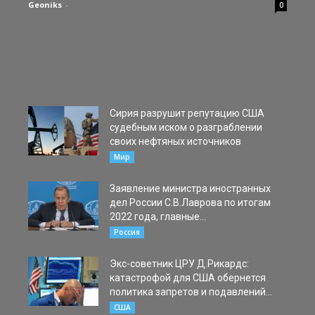
Geoniks
-
10.12.2019
0
Украина собралась создавать свой военный морской
флот в Азовском море.. с учетом "ржавых кастрюлек",
возвращенных Россией украинцам Переданные
Украине ржавые катера, бесславно и позорно
участвовавшие...
Сирия разрушит репутацию США
судебным иском о разграблении
своих нефтяных источников
26.12.2019
Мир
Заявление министра иностранных
дел России С.В.Лаврова по итогам
2022 года, главные...
18.01.2023
Россия
Экс-советник ЦРУ Д.Рикардс:
катастрофой для США обернется
политика запретов и подавлений...
14.01.2021
США