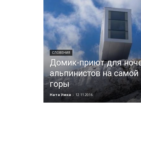
СЛОВЕНИЯ
Домик-приют для ноч
альпинистов на самой
горы
Ната Умка
-
12.11.2016