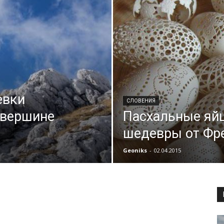
евки
СЛОВЕНИЯ
 вершине
Пасхальные яй
шедевры от Фр
Geoniks
-
02.04.2015