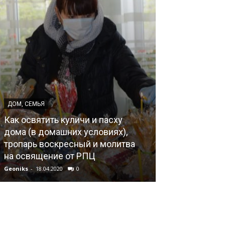
ДОМ, СЕМЬЯ
ДОМ, СЕМЬЯ
Как освятить куличи и пасху
О поправке к 
дома (в домашних условиях),
РФ («Брак ка
тропарь воскресный и молитва
женщины»), в
на освящение от РПЦ
медиагруппы 
Geoniks
-
18.04.2020
0
Geoniks
-
02.06.202