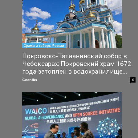
Храмы и соборы России
Покровско-Татианинский собор в
Чебоксарах: Покровский храм 1672
года затоплен в водохранилище...
Geoniks
-
27.07.2026
0