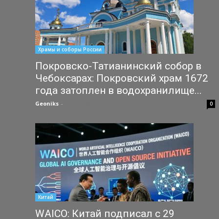
Храмы и соборы России
Покровско-Татианинский собор в
Чебоксарах: Покровский храм 1672
года затоплен в водохранилище...
Geoniks
-
27.07.2026
0
Китай
WAICO: Китай подписал с 29