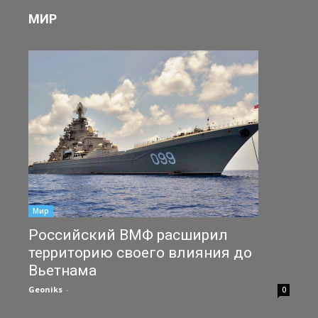
МИР
Мир
Российский ВМФ расширил
территорию своего влияния до
Вьетнама
Geoniks
-
28.11.2014
0
Подписано межправительственное соглашение об