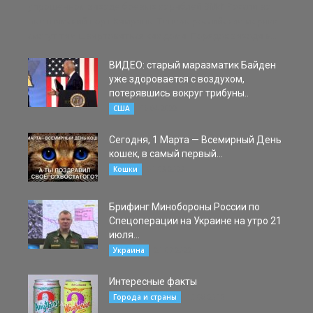
упрощенном заходе боевых кораблей ВМФ России во
вьетнамский порт Камрань. Теперь российские моряки
смогут там швартоваться как дома. Порядок захода в...
ВИДЕО: старый маразматик Байден
уже здоровается с воздухом,
потерявшись вокруг трибуны..
16.04.2022
США
Сегодня, 1 Марта — Всемирный День
кошек, в самый первый...
01.03.2023
Кошки
Брифинг Минобороны России по
Спецоперации на Украине на утро 21
июля...
21.07.2022
Украина
Интересные факты
10.08.2015
Города и страны