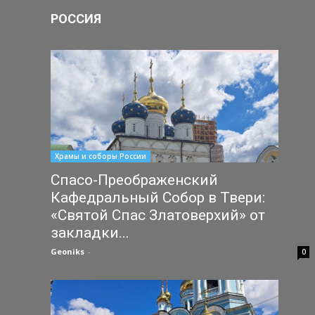
РОССИЯ
Храмы и соборы России
Спасо-Преображенский
Кафедральный Собор в Твери:
«Святой Спас Златоверхий» от
закладки...
Geoniks
-
31.07.2026
0