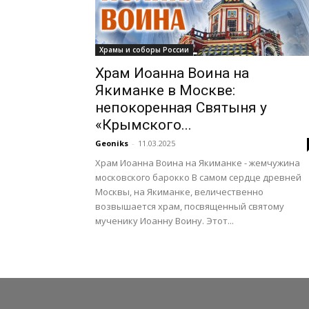
Храмы и соборы России
Храм Иоанна Воина на
Якиманке в Москве:
непокоренная Святыня у
«Крымского...
Geoniks
-
11.03.2025
Храм Иоанна Воина на Якиманке - жемчужина
московского барокко В самом сердце древней
Москвы, на Якиманке, величественно
возвышается храм, посвященный святому
мученику Иоанну Воину. Этот...