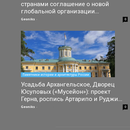
странами соглашение о новой
глобальной организации...
Geoniks
-
25.07.2026
0
Памятники истории и архитектуры России
Усадьба Архангельское, Дворец
Юсуповых («Мусейон»): проект
Герна, роспись Артарипо и Руджи...
Geoniks
-
04.07.2026
0