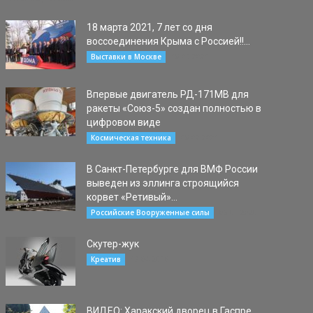
18 марта 2021, 7 лет со дня
воссоединения Крыма с Россией!!...
18.03.2021
Выставки в Москве
Впервые двигатель РД-171МВ для
ракеты «Союз-5» создан полностью в
цифровом виде
08.02.2021
Космическая техника
В Санкт-Петербурге для ВМФ России
выведен из эллинга строящийся
корвет «Ретивый»...
03.01.2020
Российские Вооруженные силы
Скутер-жук
13.04.2016
Креатив
ВИДЕО: Харакский дворец в Гаспре