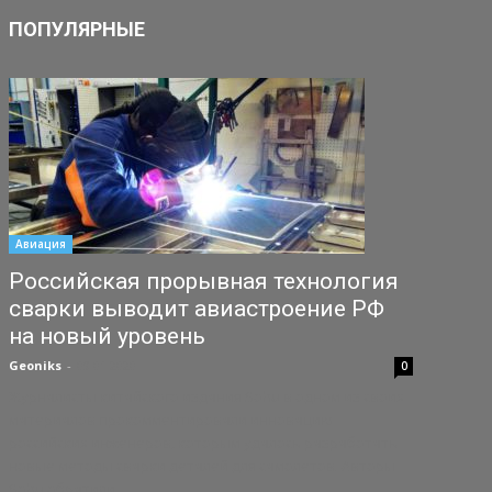
ПОПУЛЯРНЫЕ
Авиация
Российская прорывная технология
сварки выводит авиастроение РФ
на новый уровень
Geoniks
-
09.01.2020
0
Журналисты китайского издания Sohu в одном из своих
материалов прокомментировали инновацию
российских инженеров, которым удалось разработать
новые методы сварки деталей для самолетов. Авторы
Sohu обратили...