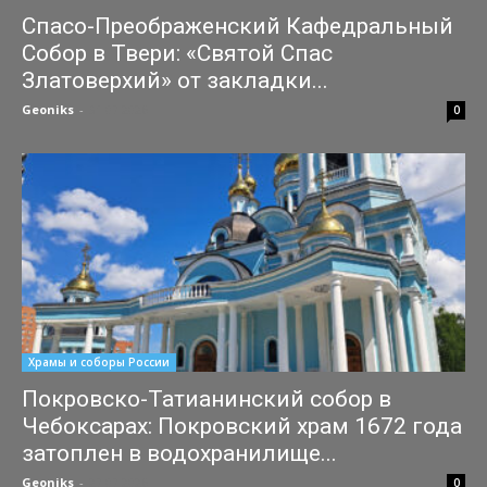
Спасо-Преображенский Кафедральный
Собор в Твери: «Святой Спас
Златоверхий» от закладки...
Geoniks
-
31.07.2026
0
Храмы и соборы России
Покровско-Татианинский собор в
Чебоксарах: Покровский храм 1672 года
затоплен в водохранилище...
Geoniks
-
27.07.2026
0