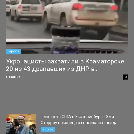
Европа
Укронацисты захватили в Краматорске
20 из 43 драпавших из ДНР в...
Geoniks
-
01.03.2022
0
Украинские националисты в Краматорске захватили около 20
автомобилей драпавшей в России миссии ОБСЕ, судьба
сотрудников миссии остаётся неизвестной, заявили в ДНР.
Источник: https://t.me/rt_russian
Генконсул США в Екатеринбурге Эми
Сторроу наконец то свалила из гнезда...
17.05.2021
Россия