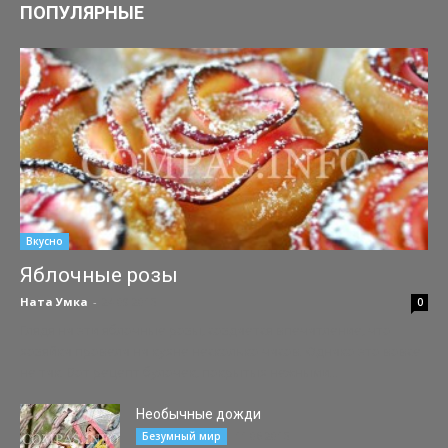
ПОПУЛЯРНЫЕ
Вкусно
Яблочные розы
Ната Умка
-
24.09.2015
0
Глядя на эти яблочные розы, создается впечатление, что
хозяйка провела на кухне несколько часов. Однако это вовсе
не так. Вот рецепт булочек, покрытых нежными...
Необычные дожди
11.06.2015
Безумный мир