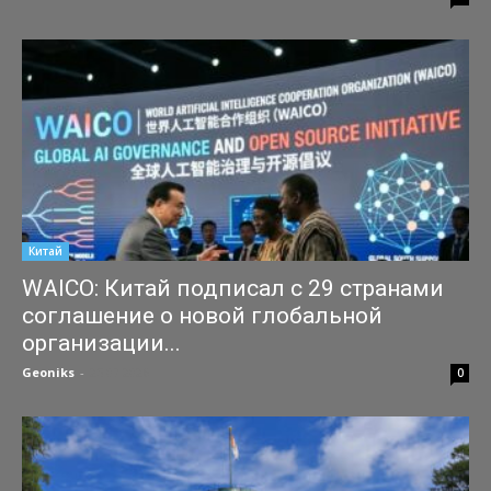
Китай
WAICO: Китай подписал с 29 странами
соглашение о новой глобальной
организации...
Geoniks
-
25.07.2026
0