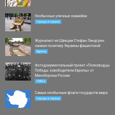
Необычные уличные скамейки
27.09.2016
Города и страны
Журналист из Швеции Стефан Линдгрен
назвал политику Украины фашистской
19.03.2020
Европа
Фотодокументальный проект «Полководцы
Победы: освободители Европы» от
Минобороны России
10.02.2020
1940-е
Самые необычные флаги государств мира
25.10.2015
Города и страны