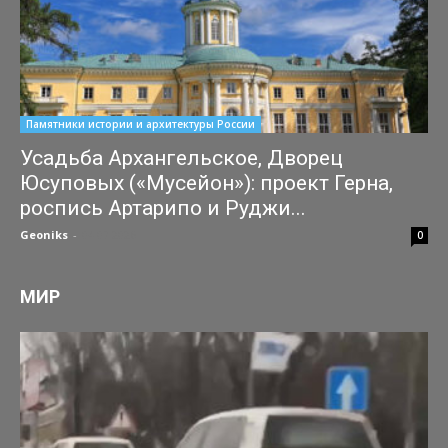
Памятники истории и архитектуры России
Усадьба Архангельское, Дворец
Юсуповых («Мусейон»): проект Герна,
роспись Артарипо и Руджи...
Geoniks
-
04.07.2026
0
МИР