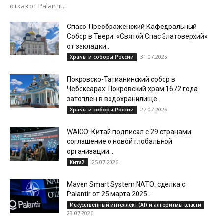
отказ от Palantir...
Спасо-Преображенский Кафедральный
Собор в Твери: «Святой Спас Златоверхий»
от закладки...
31.07.2026
Храмы и соборы России
Покровско-Татианинский собор в
Чебоксарах: Покровский храм 1672 года
затоплен в водохранилище...
27.07.2026
Храмы и соборы России
WAICO: Китай подписал с 29 странами
соглашение о новой глобальной
организации...
25.07.2026
Китай
Maven Smart System NATO: сделка с
Palantir от 25 марта 2025...
Искусственный интеллект (AI) и алгоритмы власти
23.07.2026