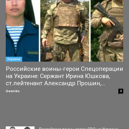
Украина
Российские воины-герои Спецоперации
на Украине: Сержант Ирина Юшкова,
ст.лейтенант Александр Прошин,...
Geoniks
-
02.08.2022
0
Минобороны РФ рассказало ещё о трёх подвигах участников
спецоперации. Сержант Ирина Юшкова, медсестра, после
обстрела со стороны ВСУ автомобиля медобеспечения
оказала помощь девяти военнослужащим и...