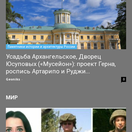
Памятники истории и архитектуры России
Усадьба Архангельское, Дворец
Юсуповых («Мусейон»): проект Герна,
роспись Артарипо и Руджи...
Geoniks
-
04.07.2026
0
МИР