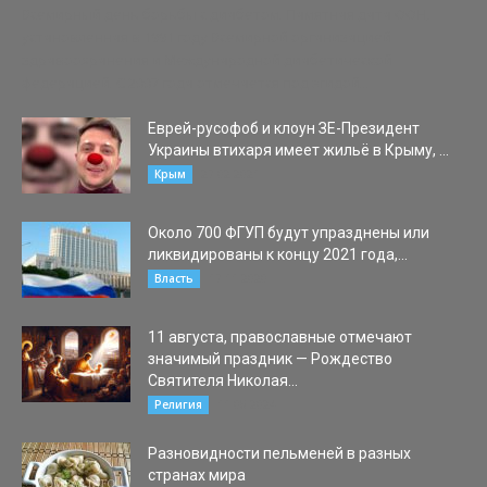
Всемирный день борьбы с диабетом. Памятная дата ООН,
установленная в 1991 году Всемирной организацией
здравоохранения и Международной диабетической
федерацией. С 2007 года отмечается под эгидой...
Еврей-русофоб и клоун ЗЕ-Президент
Украины втихаря имеет жильё в Крыму, ...
27.02.2021
Крым
Около 700 ФГУП будут упразднены или
ликвидированы к концу 2021 года,...
17.11.2020
Власть
11 августа, православные отмечают
значимый праздник — Рождество
Святителя Николая...
11.08.2024
Религия
Разновидности пельменей в разных
странах мира