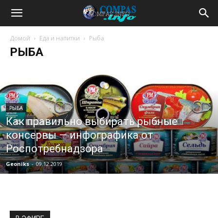
Домой
Еда и напитки
Рыба
РЫБА
РЫБА
Как правильно выбирать рыбные
консервы — инфографика от
Роспотребнадзора
Geoniks
-
09.12.2019