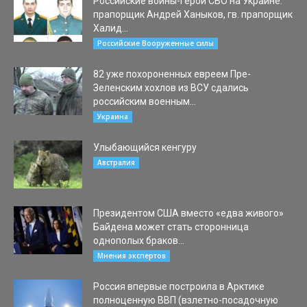
Российские воины-герои СВО на Украине:
прапорщик Андрей Ханыков, гв. прапорщик
Халид...
21.10.2022
Российские Вооруженные силы
82 уже похороненных евреем Пре-
Зеленским хохлов из ВСУ сдались
российским военным...
25.02.2022
Украина
Улыбающийся кенгуру
13.05.2018
Австралия
Президентом США вместо «едва живого»
Байдена может стать сторонница
однополых браков...
05.11.2020
Мнения экспертов
Россия впервые построила в Арктике
полноценную ВВП (взлетно-посадочную