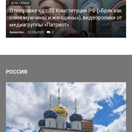
ДОМ, СЕМЬЯ
О поправке к ст.72 Конституции РФ («Брак как
союз мужчины и женщины»), видеоролики от
медиагруппы «Патриот»
Geoniks
-
02.06.2020
2
G
РОССИЯ