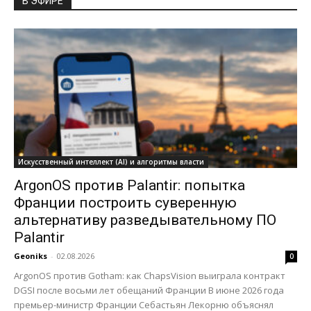
В ЭФИРЕ
Искусственный интеллект (AI) и алгоритмы власти
ArgonOS против Palantir: попытка
Франции построить суверенную
альтернативу разведывательному ПО
Palantir
Geoniks
-
02.08.2026
0
ArgonOS против Gotham: как ChapsVision выиграла контракт
DGSI после восьми лет обещаний Франции В июне 2026 года
премьер-министр Франции Себастьян Лекорню объяснял